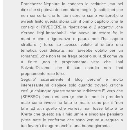
Franchezza.Neppure io conosco la scrittrice ,ma nel
dire che si poteva documentare meglio (e sottolinei che
non sei certa che le tue ricerche siano veritiere),che
avresti finito questa storia con il primo capitolo ,che le
consigli di RIVEDERE la ripetizione di 2 aggettivi ,che
c'erano litigi improbabili ,che aveva un tesoro fra le
mani e che x ignoranza o paura non l'ha saputo
sfruttare ( forse se avesse voluto affrontare una
tematica così delicata ,non avrebbe optato per un
romanzo) ,che non te ne frega proprio nulla di come va
a finire ,non è propriamente vero che l'hai
Salvata!Diciamo che il suo esordio non l'hai
propriamente reso felice.
Seguiro' sicuramente il blog perche' è molto
interessante,mi dispiace solo quando troverò critiche
così ,a chiunque queste saranno indirizzate.E' vero che
(SPESSO) fanno crescere,e che lei non la prenderà
male come invece ho fatto io ,ma io sono per il "non
fare ad altri quello che vorresti non fosse fatto a te
!Certa che questo sia il mio umile e singolare pensiero
(viste tutte le conferme che sono venute a seguito a
tuo favore) ti auguro anch'io una buona giornata..