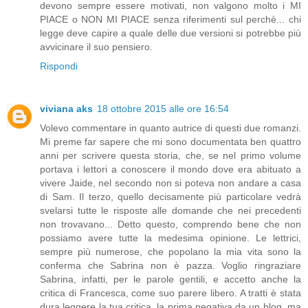
devono sempre essere motivati, non valgono molto i MI
PIACE o NON MI PIACE senza riferimenti sul perchè... chi
legge deve capire a quale delle due versioni si potrebbe più
avvicinare il suo pensiero.
Rispondi
viviana aks
18 ottobre 2015 alle ore 16:54
Volevo commentare in quanto autrice di questi due romanzi.
Mi preme far sapere che mi sono documentata ben quattro
anni per scrivere questa storia, che, se nel primo volume
portava i lettori a conoscere il mondo dove era abituato a
vivere Jaide, nel secondo non si poteva non andare a casa
di Sam. Il terzo, quello decisamente più particolare vedrà
svelarsi tutte le risposte alle domande che nei precedenti
non trovavano... Detto questo, comprendo bene che non
possiamo avere tutte la medesima opinione. Le lettrici,
sempre più numerose, che popolano la mia vita sono la
conferma che Sabrina non è pazza. Voglio ringraziare
Sabrina, infatti, per le parole gentili, e accetto anche la
critica di Francesca, come suo parere libero. A tratti è stata
dura leggere la tua critica, la prima negativa da un blog, ma