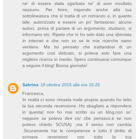
ne' di essere stata sgarbata ne' di aver insultato
nessuno. Per finire, rispondo anche alla tua
sottolineatura che si tratta di un romanzo e, in quanto
tale, autorizzato a essere un po' fantasioso: alcune
autrici, prima di parlare di un argomento, studiano, si
informano etc. Ripeto che io ho solo dato una sbirciata
in internet e che non so se le mie ricerche siano
veritiere. Ma ho pensato che trattandosi di un
argomento così delicato, si poteva solo fare una
migliore ricerca in merito. Spero continuerai comunque
a seguire il blog! Buona giornata!
Sabrina
18 ottobre 2015 alle ore 15:25
Francesca,
In realtà ci sono rimasta male proprio quando ho letto
la tua seconda recensione .Ho sbagliato a rispondere
in questa( non ho mai scritto su un blog,non so'
neppure se potevo dire cio' che pensavo,e se non
potevo chiedo SCUSA) ,ma il senso non cambia
.Sicuramente hai le competenze e tutto il diritto di
scrivere recensioni con tutta la tua