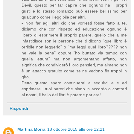
Devil, questo per far capire che ognuno ha i propri
gusti e lo stesso romanzo può essere bellissimo per
qualcuno come illeggibile per altri.
- Non far agli altri ciò che vorresti fosse fatto a te,
diciamo che con rispetto ed educazione ognuno è
libero di esprimere il proprio parere, quello che a me
infastidisce son le persone che ti dicono "quel libro è
orribile non leggerlo" o "ma leggi quel libro????? non
ne vale la pena" oppure "ho buttato via tempo con
quella lettura" ma non argomentano affatto, non
significa che condividerò i loro pensieri, ma almeno non
è un attacco gratuito come se ne vedono fin troppi in
giro.
Detto questo spero continuerai a seguirci e e ad
esprimere i tuoi pareri che siano in accordo o contrari
ai nostri, il bello dei libri è poterne parlare!
Rispondi
Martina Morra
18 ottobre 2015 alle ore 12:21