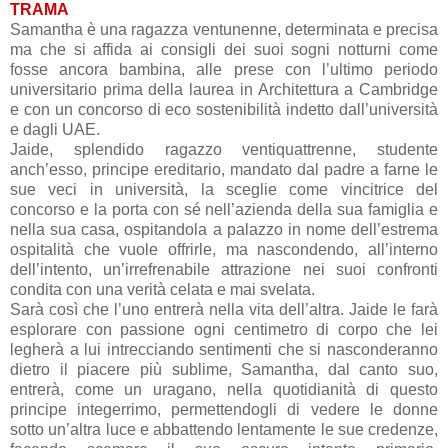
TRAMA
Samantha è una ragazza ventunenne, determinata e precisa
ma che si affida ai consigli dei suoi sogni notturni come
fosse ancora bambina, alle prese con l’ultimo periodo
universitario prima della laurea in Architettura a Cambridge
e con un concorso di eco sostenibilità indetto dall’università
e dagli UAE.
Jaide, splendido ragazzo ventiquattrenne, studente
anch’esso, principe ereditario, mandato dal padre a farne le
sue veci in università, la sceglie come vincitrice del
concorso e la porta con sé nell’azienda della sua famiglia e
nella sua casa, ospitandola a palazzo in nome dell’estrema
ospitalità che vuole offrirle, ma nascondendo, all’interno
dell’intento, un’irrefrenabile attrazione nei suoi confronti
condita con una verità celata e mai svelata.
Sarà così che l’uno entrerà nella vita dell’altra. Jaide le farà
esplorare con passione ogni centimetro di corpo che lei
legherà a lui intrecciando sentimenti che si nasconderanno
dietro il piacere più sublime, Samantha, dal canto suo,
entrerà, come un uragano, nella quotidianità di questo
principe integerrimo, permettendogli di vedere le donne
sotto un’altra luce e abbattendo lentamente le sue credenze,