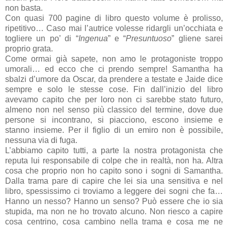
non basta.
Con quasi 700 pagine di libro questo volume è prolisso,
ripetitivo… Caso mai l’autrice volesse ridargli un’occhiata e
togliere un po’ di “
Ingenua
” e “
Presuntuoso
” gliene sarei
proprio grata.
Come ormai già sapete, non amo le protagoniste troppo
umorali… ed ecco che ci prendo sempre! Samantha ha
sbalzi d’umore da Oscar, da prendere a testate e Jaide dice
sempre e solo le stesse cose. Fin dall’inizio del libro
avevamo capito che per loro non ci sarebbe stato futuro,
almeno non nel senso più classico del termine, dove due
persone si incontrano, si piacciono, escono insieme e
stanno insieme. Per il figlio di un emiro non è possibile,
nessuna via di fuga.
L’abbiamo capito tutti, a parte la nostra protagonista che
reputa lui responsabile di colpe che in realtà, non ha. Altra
cosa che proprio non ho capito sono i sogni di Samantha.
Dalla trama pare di capire che lei sia una sensitiva e nel
libro, spessissimo ci troviamo a leggere dei sogni che fa…
Hanno un nesso? Hanno un senso? Può essere che io sia
stupida, ma non ne ho trovato alcuno. Non riesco a capire
cosa centrino, cosa cambino nella trama e cosa me ne