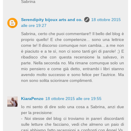
Sabrina
Serendipity bijoux arts and co.
18 ottobre 2015
alle ore 19:27
Sabrina, certo che puoi commentare!! Il bello del blog è
proprio quello! E che competenze... sono una lettrice
come te! Il discorso comunque non cambia... a me non
è piaciuto e a te sì, non ci sono tanti giri di parole! ;) E
ribadisco che con questa recensione la salvavo, in
parte. Nella seconda no. Ma rimane comunque solo un
mio pensiero e come già detto, entrambi i libri stanno
avendo molto successo e sono felice per l'autrice. Ma
non sono solita sciorinare complimenti.
KiaraPenzo
18 ottobre 2015 alle ore 19:55
Io mi sento di dire solo una cosa a Sabrina, anzi due
per la precisione:
- Noi stesse del blog ci troviamo in pareri discordanti
sulle letture che facciano, vedi che almeno un paio di
casi abbiamo fatto recensioni a confronti con Angel Vs.