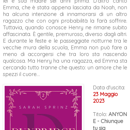
lei e sua madre sei anni prima. D’altro canto
Emma, che è stata appena lasciata da Noah, non
ha alcuna intenzione di innamorarsi di un altro
ragazzo che con ogni probabilità la farà soffrire.
Tuttavia, quando conosce Henry ne rimane subito
affascinata. È gentile, premuroso, diverso dagli altri.
E durante le feste e le passeggiate notturne tra le
vecchie mura della scuola, Emma non può fare a
meno di accorgersi che tra loro sta nascendo
qualcosa. Ma Henry ha una ragazza, ed Emma sta
cercando tutto tranne che questo: un amore che le
spezzi il cuore…
Data d'uscita:
23 Maggio
2023
Titolo:
ANYON
E - Chiunque
tu sia