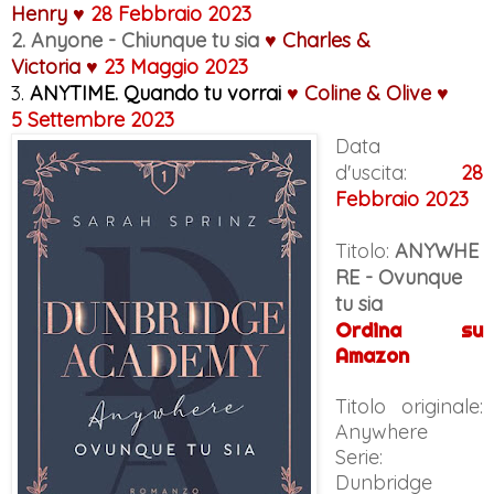
Henry
♥
28 Febbraio
2023
2. Anyone - Chiunque tu sia
♥ Charles &
Victoria
♥
23 Maggio 2023
3.
ANYTIME. Quando tu vorrai
♥ Coline & Olive
♥
5 Settembre 2023
Data
d'uscita:
28
Febbraio
2023
Titolo:
ANYWHE
RE - Ovunque
tu sia
Ordina su
Amazon
Titolo originale:
Anywhere
Serie:
Dunbridge