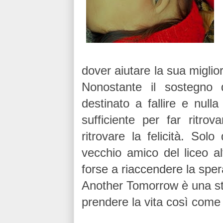
dover aiutare la sua migli
Nonostante il sostegno 
destinato a fallire e null
sufficiente per far ritro
ritrovare la felicità. So
vecchio amico del liceo alt
forse a riaccendere la spe
Another Tomorrow è una stor
prendere la vita così come