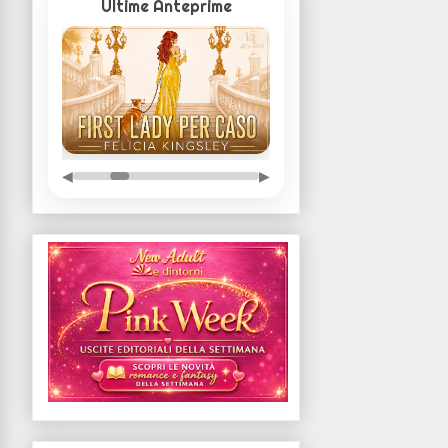
Ultime Anteprime
◀
▶