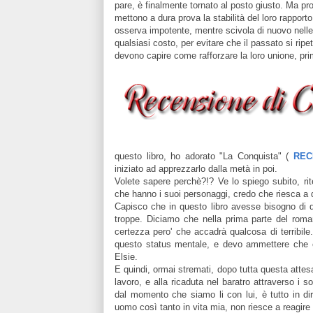
pare, è finalmente tornato al posto giusto. Ma p
mettono a dura prova la stabilità del loro rapporto.
osserva impotente, mentre scivola di nuovo nelle
qualsiasi costo, per evitare che il passato si ripe
devono capire come rafforzare la loro unione, pri
questo libro, ho adorato "La Conquista"
(
REC
iniziato ad apprezzarlo dalla metà in poi.
Volete sapere perchè?!? Ve lo spiego subito, rite
che hanno i suoi personaggi, credo che riesca a di
Capisco che in questo libro avesse bisogno di d
troppe. D
iciamo che nella prima parte del roma
certezza pero' che accadrà qualcosa di terribile.
questo status mentale, e devo ammettere che è 
Elsie.
E quindi, ormai stremati,
dopo tutta questa attes
lavoro, e alla ricaduta nel baratro attraverso i so
dal momento che siamo li con lui, è tutto in di
uomo così tanto in vita mia, non riesce a reagire