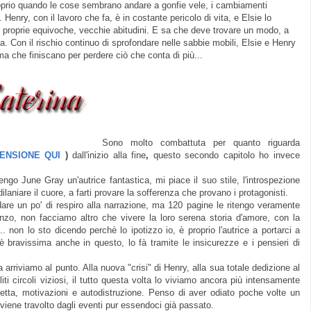
roprio quando le cose sembrano andare a gonfie vele, i cambiamenti
 Henry, con il lavoro che fa, è in costante pericolo di vita, e Elsie lo
 proprie equivoche, vecchie abitudini. E sa che deve trovare un modo, a
ta. Con il rischio continuo di sprofondare nelle sabbie mobili, Elsie e Henry
ma che finiscano per perdere ciò che conta di più...
Sono molto combattuta per quanto riguarda
ENSIONE QUI
)
dall'inizio alla fine
,
questo secondo capitolo ho invece
ngo June Gray un'autrice fantastica, mi piace il suo stile, l'introspezione
laniare il cuore, a farti provare la sofferenza che provano i protagonisti.
are un po' di respiro alla narrazione, ma 120 pagine le ritengo veramente
nzo, non facciamo altro che vivere la loro serena storia d'amore, con la
.. non lo sto dicendo perchè lo ipotizzo io, è proprio l'autrice a portarci a
bravissima anche in questo, lo fà tramite le insicurezze e i pensieri di
a arriviamo al punto
. Alla nuova "crisi" di Henry, alla sua totale dedizione al
liti circoli viziosi, il tutto questa volta lo viviamo ancora più intensamente
retta, motivazioni e autodistruzione. Penso di aver odiato poche volte un
 viene travolto dagli eventi pur essendoci già passato.