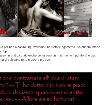
 per ben 4 capitoli (!), troviamo una Natalie sgomenta. Ha ancora intatta
 di più.
se, in pratica ci dovrebbe poi essere un matrimonio “riparatore” e via
a ci spiegano tutto e pure a più voci.