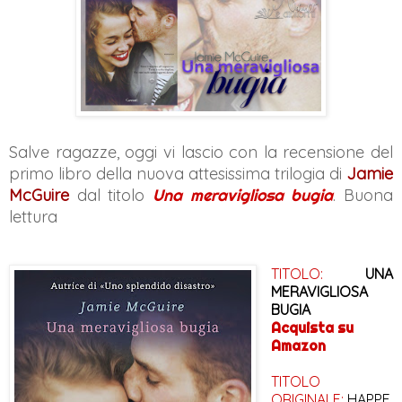
Salve ragazze, oggi vi lascio con la recensione del
primo libro della nuova attesissima trilogia di
Jamie
McGuire
dal titolo
Una meravigliosa bugia
. Buona
lettura
TITOLO:
UNA
MERAVIGLIOSA
BUGIA
Acquista su
Amazon
TITOLO
ORIGINALE:
HAPPE