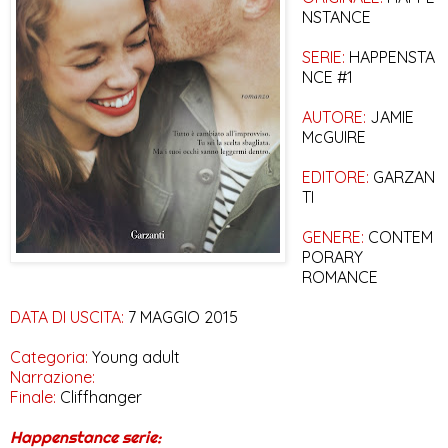
NSTANCE
SERIE:
HAPPENSTA
NCE #1
AUTORE:
JAMIE
McGUIRE
EDITORE:
GARZAN
TI
GENERE:
CONTEM
PORARY
ROMANCE
DATA DI USCITA:
7 MAGGIO 2015
Categoria:
Young adult
Narrazione:
Finale:
Cliffhanger
Happenstance serie: