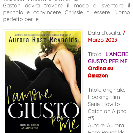
Gaston dovrà trovare il modo di sventare il
pericolo e convincere Chrissie di essere l’uomo
perfetto per lei.
Data d'uscita:
7
Marzo 2023
Titolo:
L'AMORE
GIUSTO PER ME
Ordina su
Amazon
Titolo originale:
Hooking
Him
Serie: How to
Catch an Alpha
#3
Autore: Aurora
Rose Reynolds