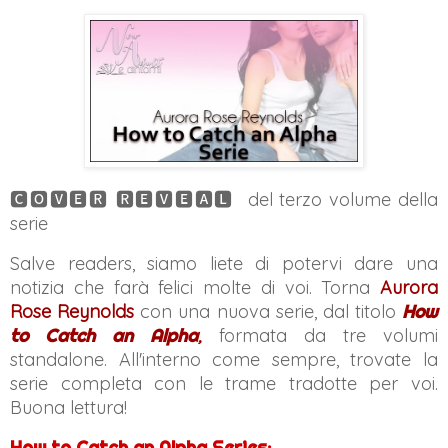
🅲🅾🆅🅴🆁 🆁🅴🆅🅴🅰🅻 del terzo volume della
serie
Salve readers, siamo liete di potervi dare una
notizia che farà felici molte di voi. Torna
Aurora
Rose Reynolds
con una nuova serie, dal titolo
How
to Catch an Alpha
,
formata da tre volumi
standalone.
All'interno come sempre, trovate la
serie completa con le trame tradotte per voi.
Buona lettura!
How to Catch an Alpha Series: