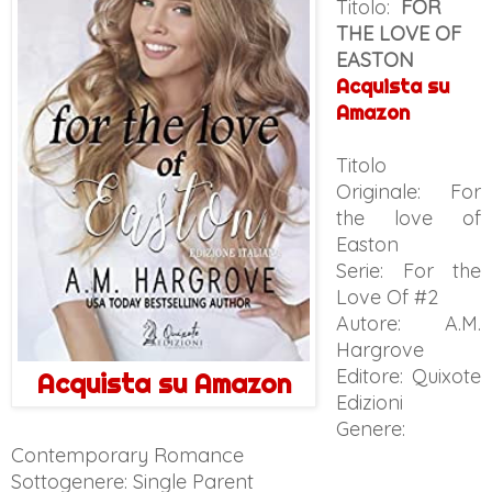
Titolo:
FOR
THE LOVE OF
EASTON
Acquista su
Amazon
Titolo
Originale:
For
the love of
Easton
Serie: For the
Love Of #2
Autore:
A.M.
Hargrove
Editore: Quixote
Acquista su Amazon
Edizioni
Genere:
Contemporary Romance
Sottogenere: Single Parent