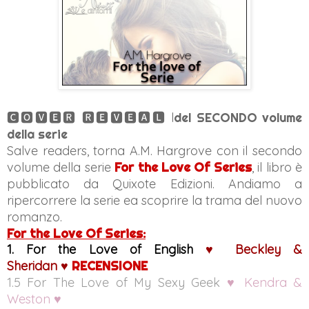
🅲🅾🆅🅴🆁 🆁🅴🆅🅴🅰🅻 l
del SECONDO volume
della serie
Salve readers, torna A.M. Hargrove con il secondo
volume della serie
For the Love Of Series
, i
l
l
ibro è
pubblicato da Quixote Edizioni. Andiamo a
ripercorrere la serie ea scoprire la trama del nuovo
romanzo.
For the Love Of Series:
1. For the Love of English 
♥
 Beckley & 
Sheridan
♥
RECENSIONE
1.5 
For The Love of My Sexy Geek
♥
 Kendra & 
Weston 
♥