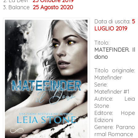
2. La Devi
25 Ottobre 2019
3. Balance
25 Agosto 2020
Data di uscita:
5
LUGLIO 2019
Titolo:
MATEFINDER. Il
dono
Titolo originale:
Matefinder
Serie:
Matefinder #1
Autrice: Leia
Stone
Editore: Hope
Edizioni
Genere:
Parano
rmal Romance