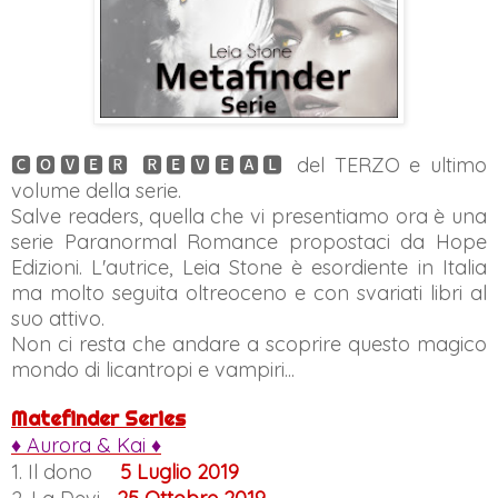
🅲🅾🆅🅴🆁 🆁🅴🆅🅴🅰🅻 del TERZO e ultimo
volume della serie.
Salve readers, quella che vi presentiamo ora è una
serie Paranormal Romance propostaci da Hope
Edizioni. L'autrice, Leia Stone è esordiente in Italia
ma molto seguita oltreoceno e con svariati libri al
suo attivo.
Non ci resta che andare a scoprire questo magico
mondo di licantropi e vampiri...
Matefinder Series
♦ Aurora & Kai ♦
1. Il dono
5 Luglio 2019