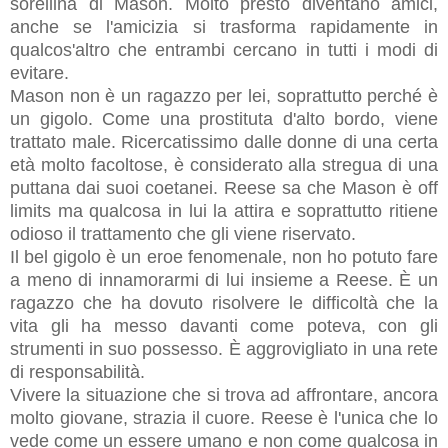
sorellina di Mason. Molto presto diventano amici,
anche se l'amicizia si trasforma rapidamente in
qualcos'altro che entrambi cercano in tutti i modi di
evitare.
Mason non è un ragazzo per lei, soprattutto perché è
un gigolo. Come una prostituta d'alto bordo, viene
trattato male. Ricercatissimo dalle donne di una certa
età molto facoltose, è considerato alla stregua di una
puttana dai suoi coetanei. Reese sa che Mason è off
limits ma qualcosa in lui la attira e soprattutto ritiene
odioso il trattamento che gli viene riservato.
Il bel gigolo è un eroe fenomenale, non ho potuto fare
a meno di innamorarmi di lui insieme a Reese. È un
ragazzo che ha dovuto risolvere le difficoltà che la
vita gli ha messo davanti come poteva, con gli
strumenti in suo possesso. È aggrovigliato in una rete
di responsabilità.
Vivere la situazione che si trova ad affrontare, ancora
molto giovane, strazia il cuore. Reese è l'unica che lo
vede come un essere umano e non come qualcosa in