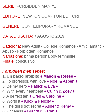
SERIE:
FORBIDDEN MAN #1
EDITORE:
NEWTON COMPTON EDITORI
GENERE:
CONTEMPORARY ROMANCE
DATA D'USCITA:
7 AGOSTO 2019
Categoria:
New Adult - College Romance - Amici amanti -
Abuso - Forbidden Romance
Narrazione:
prima persona pov femminile
Finale:
conclusivo
Forbidden men series:
1. Un bacio proibito
♦
Mason & Reese
♦
2. To professor, with love
♦
Noel & Aspen
♦
3. Be my hero
♦
Patrick & Eva
♦
4. With every heartbeat
♦
Quinn & Zoey
♦
5. A perfect ten
♦
Oren & Caroline
♦
6. Worth it
♦
Knox & Felicity
♦
7. The girl's got secret
♦
Asher & Remy
♦
8. Priceless
♦
Brandt & Sarah
♦