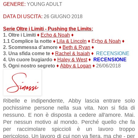
GENERE:
YOUNG ADULT
DATA DI USCITA:
26 GIUGNO 2018
Serie Oltre i Limiti - Pushing the Limits:
1. Oltre i Limiti
♦
Echo & Noah
♦
1.1 Complice la notte
♦
Lila & Lincoln
♦
Ec
ho & Noah
♦
2. Scommessa d'amore
♦
Beth & Ryan
♦
3. Una sfida come te
♦
Rachel & Isaiah
♦
RECENSIONE
4. Un cuore bugiardo
♦
Haley
&
West
♦
RECENSIONE
5. Ogni nostro segreto
♦
Abby & Logan
♦
26/06/2018
Ribelle e indipendente, Abby lascia entrare solo
pochissime persone nella sua vita. Non si fida di
nessuno. E non è disposta a cedere all'amore. Mai.
Per nessun motivo al mondo. Perché quello che fa
per raccimolare spiccioli è un lavoro troppo
pericoloso. Un lavoro di cui non va fiera, ma che - per