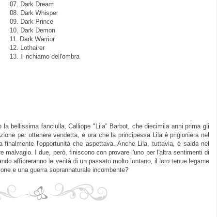
07. Dark Dream
08. Dark Whisper
09. Dark Prince
10. Dark Demon
11. Dark Warrior
12. Lothairer
13. Il richiamo dell'ombra
a bellissima fanciulla, Calliope "Lila" Barbot, che diecimila anni prima gli
zione per ottenere vendetta, e ora che la principessa Lila è prigioniera nel
a finalmente l'opportunità che aspettava. Anche Lila, tuttavia, è salda nel
 malvagio. I due, però, finiscono con provare l'uno per l'altra sentimenti di
ando affioreranno le verità di un passato molto lontano, il loro tenue legame
izione e una guerra soprannaturale incombente?