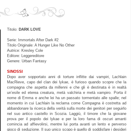
Titolo:
DARK LOVE
Serie: Immortals After Dark #2
Titolo Originale: A Hunger Like No Other
Autrice: Kresley Cole
Editore: Leggereditore
Genere: Urban Fantasy
SINOSSI
Dopo aver sopportato anni di torture inflitte dai vampiri, Lachlain
MacRieve, capo del clan dei lykae, è furioso quando scopre che la
compagna che aspetta da millenni e che gli è destinata è in realtà
un’esile ed eterea creatura, metà valchiria e metà vampiro. Porta il
nome di Emma e anche lei ha un passato tormentato alle spalle; nel
momento in cui Lachlain la reclama come Compagna è costretta ad
abbandonare la ricerca della verità sulla morte dei genitori per seguirlo
nel suo antico castello in Scozia. Laggiù, il timore che la giovane
prova per il popolo dei lykae e per la loro fama di oscuri amanti
comincia ad affievolirsi, mentre lui porta avanti un lento e perverso
gioco di seduzione. Il suo unico scopo è quello di soddisfare i desideri