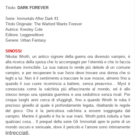
Titolo:
DARK FOREVER
Serie: Immortals After Dark #1
Titolo Originale: The Warlord Wants Forever
Autrice: Kresley Cole
Editore: Leggereditore
Genere: Urban Fantasy
SINOSSI
Nikolai Wroth, un antico signore della guerra ora divenuto vampiro, è
alla ricerca della sposa che lo accompagni per l’eternità e che lo faccia
diventare invincibile. La sua natura lo rende più debole di un comune
vampiro, e per recuperare le sue forze deve trovare una donna che si
leghi a lui. Non è il sentimento a tracciare le sue mosse, almeno fino a
quando il suo cuore ricomincia a battere, senza preavviso... Myst è
conosciuta come la valchiria più affascinante al mondo, ed è allo
stesso tempo una spietata guerriera e una seduttrice senza rivali. Per
cinque lunghi anni cerca di sfuggirgli, fino a quando Wroth le ruba il
prezioso gioiello al quale è profondamente legata, ribaltando le regole
del gioco. Ora è la pericolosa valchiria a essere soggiogata dal
vampiro. Mentre il gioiello è fra le sue mani, Wroth potrà indurla a fare
qualsiasi cosa... Il prequel della serie Gli Immortali apre le porte di un
mondo oscuro e sensuale, dove il pericolo e l’amore sono intimamente
intrecciati.