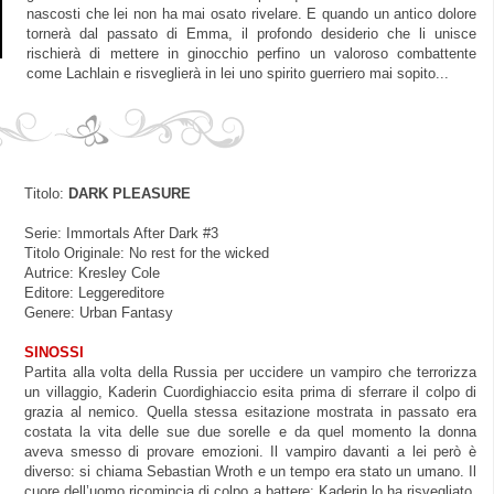
nascosti che lei non ha mai osato rivelare. E quando un antico dolore
tornerà dal passato di Emma, il profondo desiderio che li unisce
rischierà di mettere in ginocchio perfino un valoroso combattente
come Lachlain e risveglierà in lei uno spirito guerriero mai sopito...
Titolo:
DARK PLEASURE
Serie: Immortals After Dark #3
Titolo Originale: No rest for the wicked
Autrice: Kresley Cole
Editore: Leggereditore
Genere: Urban Fantasy
SINOSSI
Partita alla volta della Russia per uccidere un vampiro che terrorizza
un villaggio, Kaderin Cuordighiaccio esita prima di sferrare il colpo di
grazia al nemico. Quella stessa esitazione mostrata in passato era
costata la vita delle sue due sorelle e da quel momento la donna
aveva smesso di provare emozioni. Il vampiro davanti a lei però è
diverso: si chiama Sebastian Wroth e un tempo era stato un umano. Il
cuore dell’uomo ricomincia di colpo a battere: Kaderin lo ha risvegliato,