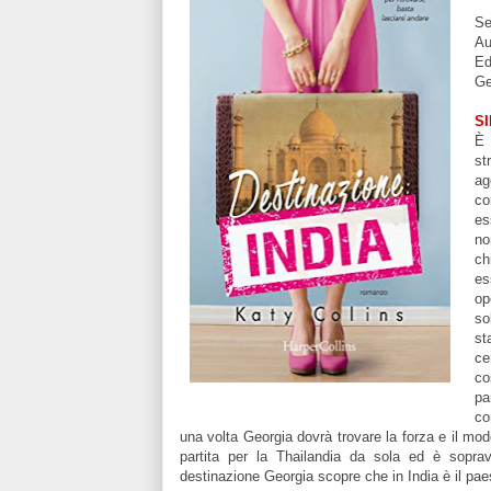
Se
Au
Ed
Ge
S
È 
st
ag
co
es
no
ch
es
op
so
st
ce
co
pa
co
una volta Georgia dovrà trovare la forza e il m
partita per la Thailandia da sola ed è sopra
destinazione Georgia scopre che in India è il paes