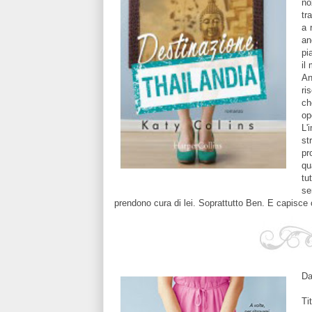
no
tr
a 
an
pi
il
An
ri
ch
op
L'
st
pr
qu
tu
se
prendono cura di lei. Soprattutto Ben. E capisce 
Da
Ti