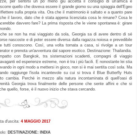
zze, per sentirsi un po' meno giù accetta il consiglio di un'amica e
ascorre quello che doveva essere il grande giorno su una spiaggia dell'Egeo
riflettere sulla propria vita. Ora che il matrimonio è saltato e a quanto pare
che il lavoro, dato che è stata appena licenziata cosa le rimane? Cosa le
acerebbe davvero fare? La prima risposta che le viene spontanea è: girare
 mondo.
che se non ha mai viaggiato da sola, Georgia sa di avere dentro di sé
sorse nascoste e di poter essere diversa dalla ragazza noiosa e prevedibile
e tutti conoscono. Così, una volta tornata a casa, si rivolge a un tour
erator e prenota un'avventura dal sapore esotico. Destinazione: Thailandia.
impatto con Bangkok, tra sistemazioni scadenti, compagni di viaggio
ravaganti ed esperienze estreme, non è tra i più facili. E nonostante lei stia
ovando in ogni modo a mettersi in gioco, non si è mai sentita così sola. Ma
ando raggiunge l'isola incantevole su cui si trova il Blue Butterfly Huts
tto cambia. Perché in mezzo alla natura incontaminata di quell'oasi di
renità Georgia trova finalmente delle persone che sente affini e che si
che quello, forse, è il nuovo inizio che stava cercando
.
ta d'uscita:
4 MAGGIO 2017
tolo:
DESTINAZIONE: INDIA