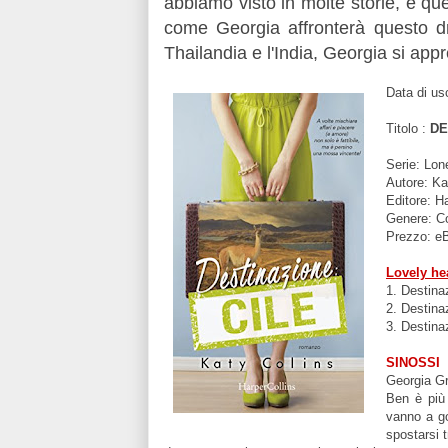
abbiamo visto in molte storie, e qu
come Georgia affronterà questo 
Thailandia e l'India, Georgia si ap
Data di us
Titolo :
DE
Serie: Lon
Autore: Ka
Editore: H
Genere: C
Prezzo: e
Lovely hea
1. Destina
2. Destina
3.
Destina
SINOSSI
Georgia Gre
Ben è più 
vanno a go
spostarsi t