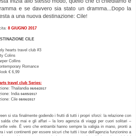
esta inizia allo stesso modo, quello che ci chiediamo è
dramma e se davvero sia stato un dramma...Dopo la
presta a una nuova destinazione: Cile!
cita:
8 GIUGNO 2017
STINAZIONE CILE
ely hearts travel club #3
ty Colins
arper Collins
ontemporary Romance
Book € 6,99
rts travel club Series:
zione: Thailandia
06/04/2017
zione: India
04/05/2017
zione: Cile
08/06/2017
en si sta finalmente godendo i frutti di tutti i propri sforzi: la relazione con
salda che mai e gli affari – la loro agenzia di viaggi per cuori solitari –
nfie vele. È vero che entrambi hanno sempre la valigia in mano, pronti a
ra i vari continenti per essere sicuri che tutti i tour dell'agenzia funzionino a