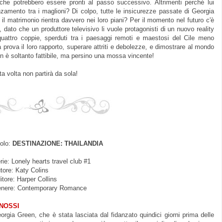
he potrebbero essere pronti al passo successivo. Altrimenti perché lui
nzamento tra i maglioni? Di colpo, tutte le insicurezze passate di Georgia
il matrimonio rientra davvero nei loro piani? Per il momento nel futuro c'è
a, dato che un produttore televisivo li vuole protagonisti di un nuovo reality
quattro coppie, sperduti tra i paesaggi remoti e maestosi del Cile meno
prova il loro rapporto, superare attriti e debolezze, e dimostrare al mondo
on è soltanto fattibile, ma persino una mossa vincente!
a volta non partirà da sola!
tolo:
DESTINAZIONE: THAILANDIA
rie: Lonely hearts travel club #1
tore: Katy Colins
itore: Harper Collins
nere: Contemporary Romance
INOSSI
orgia Green, che è stata lasciata dal fidanzato quindici giorni prima delle