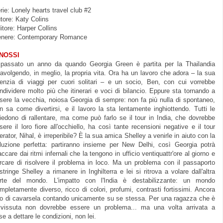
rie: Lonely hearts travel club #2
tore: Katy Colins
itore: Harper Collins
nere: Contemporary Romance
INOSSI
passato un anno da quando Georgia Green è partita per la Thailandia
ravolgendo, in meglio, la propria vita. Ora ha un lavoro che adora – la sua
enzia di viaggi per cuori solitari – e un socio, Ben, con cui vorrebbe
ndividere molto più che itinerari e voci di bilancio. Eppure sta tornando a
sere la vecchia, noiosa Georgia di sempre: non fa più nulla di spontaneo,
n sa come divertirsi, e il lavoro la sta lentamente inghiottendo. Tutti le
iedono di rallentare, ma come può farlo se il tour in India, che dovrebbe
sere il loro fiore all'occhiello, ha così tante recensioni negative e il tour
erator, Nihal, è irreperibile? È la sua amica Shelley a venirle in aiuto con la
luzione perfetta: partiranno insieme per New Delhi, così Georgia potrà
accare dai ritmi infernali che la tengono in ufficio ventiquattr'ore al giorno e
rcare di risolvere il problema in loco. Ma un problema con il passaporto
stringe Shelley a rimanere in Inghilterra e lei si ritrova a volare dall'altra
rte del mondo. L'impatto con l'India è destabilizzante: un mondo
mpletamente diverso, ricco di colori, profumi, contrasti fortissimi. Ancora
odo di cavarsela contando unicamente su se stessa. Per una ragazza che è
vvissuta non dovrebbe essere un problema... ma una volta arrivata a
e a dettare le condizioni, non lei.