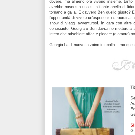
dovere, ma almeno ora vivono insieme, tanto c
avrebbe nascosto uno scintillante anello di fida
tornano a galla. È davvero Ben quello giusto? E 
l'opportunità di vivere un'esperienza straordinari
show di viaggi avventurosi. In gara con altre 
conosciuto, Georgia e Ben dovranno mettere alla 
intero che mischiare affari e piacere (e amore) n
Georgia ha di nuovo lo zaino in spalla... ma quest
Ti
Se
Au
Ed
Ge
S
Ge