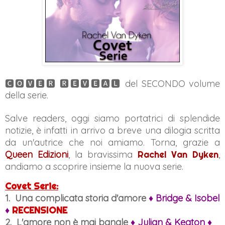
🅲🅾🆅🅴🆁 🆁🅴🆅🅴🅰🅻 del SECONDO volume
della serie.
Salve readers, oggi siamo portatrici di splendide
notizie, è infatti in arrivo a breve una dilogia scritta
da un'autrice che noi amiamo. Torna, grazie a
Queen Edizioni
, la bravissima
Rachel Van Dyken
,
andiamo a scoprire insieme la nuova serie.
Covet Serie:
1. Una complicata storia d'amore
♦ Bridge & Isobel
♦
RECENSIONE
2. L'amore non è mai banale
♦ Julian & Keaton
♦