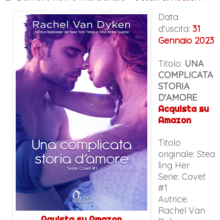
Data
d'uscita:
31
Gennaio 2023
Titolo:
UNA
COMPLICATA
STORIA
D'AMORE
Acquista su
Amazon
Titolo
originale:
Stea
ling Her
Serie: Covet
#1
Autrice:
Rachel Van
Aquista su Amazon