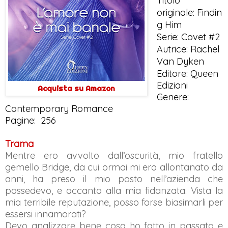
Titolo
originale:
Findin
g Him
Serie: Covet #2
Autrice: Rachel
Van Dyken
Editore: Queen
Edizioni
Acquista su Amazon
Genere:
Contemporary Romance
Pagine: 256
Trama
Mentre ero avvolto dall’oscurità, mio fratello
gemello Bridge, da cui ormai mi ero allontanato da
anni, ha preso il mio posto nell’azienda che
possedevo, e accanto alla mia fidanzata. Vista la
mia terribile reputazione, posso forse biasimarli per
essersi innamorati?
Devo analizzare bene cosa ho fatto in passato e