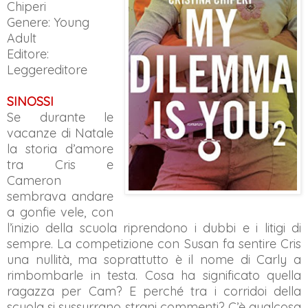
Chiperi
Genere:
Young
Adult
Editore:
Leggereditore
SINOSSI
Se durante le
vacanze di Natale
la storia d’amore
tra Cris e
Cameron
sembrava andare
a gonfie vele, con
l’inizio della scuola riprendono i dubbi e i litigi di
sempre. La competizione con Susan fa sentire Cris
una nullità, ma soprattutto è il nome di Carly a
rimbombarle in testa. Cosa ha significato quella
ragazza per Cam? E perché tra i corridoi della
scuola si sussurrano strani commenti? C’è qualcosa