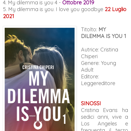
4. My dilemma is you 4 -
Ottobre 2019
5.
My dilemma is you. I love you goodbye
22 Luglio
2021
Titolto:
MY
DILEMMA IS YOU
1
Autrice: Cristina
Chiperi
Genere: Young
Adult
Editore:
Leggereditore
SINOSSI
Cristina Evans ha
sedici anni, vive a
Los Angeles e
frequenta il terzo