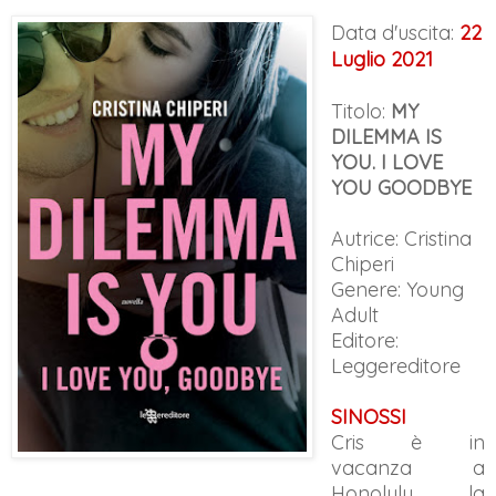
Data d'uscita:
22
Luglio 2021
Titolo:
MY
DILEMMA IS
YOU. I LOVE
YOU GOODBYE
Autrice: Cristina
Chiperi
Genere:
Young
Adult
Editore:
Leggereditore
SINOSSI
Cris è in
vacanza a
Honolulu, la