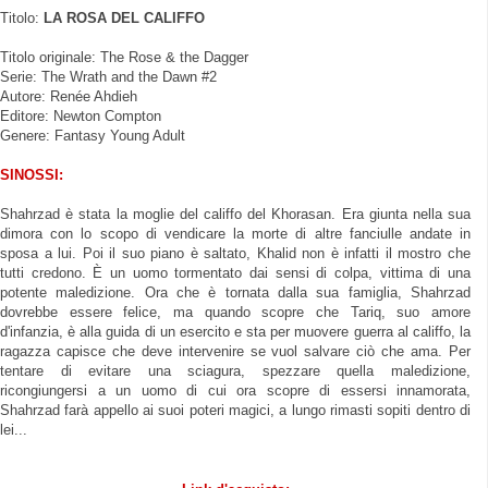
Titolo:
LA ROSA DEL CALIFFO
Titolo originale: The Rose & the Dagger
Serie: The Wrath and the Dawn #2
Autore: Renée Ahdieh
Editore: Newton Compton
Genere: Fantasy Young Adult
SINOSSI:
Shahrzad è stata la moglie del califfo del Khorasan. Era giunta nella sua
dimora con lo scopo di vendicare la morte di altre fanciulle andate in
sposa a lui. Poi il suo piano è saltato, Khalid non è infatti il mostro che
tutti credono. È un uomo tormentato dai sensi di colpa, vittima di una
potente maledizione. Ora che è tornata dalla sua famiglia, Shahrzad
dovrebbe essere felice, ma quando scopre che Tariq, suo amore
d'infanzia, è alla guida di un esercito e sta per muovere guerra al califfo, la
ragazza capisce che deve intervenire se vuol salvare ciò che ama. Per
tentare di evitare una sciagura, spezzare quella maledizione,
ricongiungersi a un uomo di cui ora scopre di essersi innamorata,
Shahrzad farà appello ai suoi poteri magici, a lungo rimasti sopiti dentro di
lei...