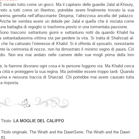
È iniziato tutto come un gioco. Ma il capitano delle guardie Jalal al-Khoury,
noto a tutti come un libertino, potrebbe avere finalmente trovato la sua
anima gemella nell’affascinante Despina, l’altezzosa ancella del palazzo.
Anche lei sembra avere un debole per Jalal e quella che è iniziata come
una battaglia di orgoglio si trasforma presto in una tormentata passione.
Sono trascorsi settantuno giorni e settantuno notti da quando Khalid ha
 settantaduesima vittima sta per perdere la vita. Si tratta di Shahrzad al-
he ha catturato l’interesse di Khalid. Si è offerda di sposarlo, nonostante
te la cerimonia di nozze, non ha dimostrato il minimo segno di paura. Ciò
dio. Non era mai andato nelle camere delle sue mogli prima della loro
.
nte, le fiamme divorano ogni cosa e le persone fuggono via. Ma Khalid cerca
la città e proteggere la sua regina. Ma potrebbe essere troppo tardi. Quando
 rovina e nessuna traccia di Sharzad. Chi potrebbe mai avere causato tutta
a risposta.
Titolo:
LA MOGLIE DEL CALIFFO
Titolo originale: The Wrath and the Dawn
Serie: The Wrath and the Dawn
#1