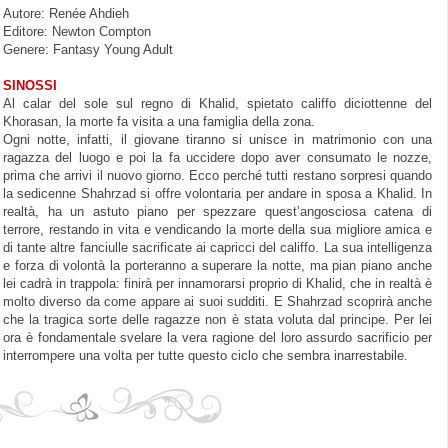
Autore: Renée Ahdieh
Editore: Newton Compton
Genere: Fantasy Young Adult
SINOSSI
Al calar del sole sul regno di Khalid, spietato califfo diciottenne del
Khorasan, la morte fa visita a una famiglia della zona.
Ogni notte, infatti, il giovane tiranno si unisce in matrimonio con una
ragazza del luogo e poi la fa uccidere dopo aver consumato le nozze,
prima che arrivi il nuovo giorno. Ecco perché tutti restano sorpresi quando
la sedicenne Shahrzad si offre volontaria per andare in sposa a Khalid. In
realtà, ha un astuto piano per spezzare quest’angosciosa catena di
terrore, restando in vita e vendicando la morte della sua migliore amica e
di tante altre fanciulle sacrificate ai capricci del califfo. La sua intelligenza
e forza di volontà la porteranno a superare la notte, ma pian piano anche
lei cadrà in trappola: finirà per innamorarsi proprio di Khalid, che in realtà è
molto diverso da come appare ai suoi sudditi. E Shahrzad scoprirà anche
che la tragica sorte delle ragazze non è stata voluta dal principe. Per lei
ora è fondamentale svelare la vera ragione del loro assurdo sacrificio per
interrompere una volta per tutte questo ciclo che sembra inarrestabile.