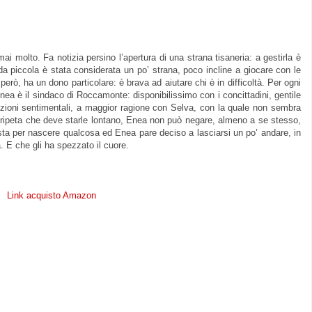
molto. Fa notizia persino l’apertura di una strana tisaneria: a gestirla è
da piccola è stata considerata un po’ strana, poco incline a giocare con le
erò, ha un dono particolare: è brava ad aiutare chi è in difficoltà. Per ogni
ea è il sindaco di Roccamonte: disponibilissimo con i concittadini, gentile
lazioni sentimentali, a maggior ragione con Selva, con la quale non sembra
 ripeta che deve starle lontano, Enea non può negare, almeno a se stesso,
 sta per nascere qualcosa ed Enea pare deciso a lasciarsi un po’ andare, in
. E che gli ha spezzato il cuore.
Link acquisto Amazon