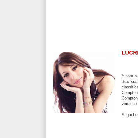
LUCR
è nata a 
dico sot
classifi
Compton 
Compton 
versione
Segui Luc