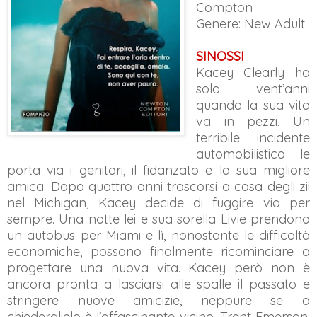
Compton
Genere: New Adult
SINOSSI
Kacey Clearly ha
solo vent’anni
quando la sua vita
va in pezzi. Un
terribile incidente
automobilistico le
porta via i genitori, il fidanzato e la sua migliore
amica. Dopo quattro anni trascorsi a casa degli zii
nel Michigan, Kacey decide di fuggire via per
sempre. Una notte lei e sua sorella Livie prendono
un autobus per Miami e lì, nonostante le difficoltà
economiche, possono finalmente ricominciare a
progettare una nuova vita. Kacey però non è
ancora pronta a lasciarsi alle spalle il passato e
stringere nuove amicizie, neppure se a
chiederglielo è l’affascinante vicino, Trent Emerson,