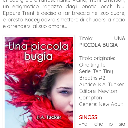
un enigmatico ragazzo dagli ipnotici occhi blu.
Eppure Trent è deciso a far breccia nel suo cuore,
e presto Kacey dovrà smettere di chiudersi a riccio
e arrendersi al suo amore...
Titolo:
UNA
PICCOLA BUGIA
Titolo originale:
One tiny lie
Serie: Ten Tiny
Breaths #2
Autrice: K.A. Tucker
Editore: Newton
Compton
Genere: New Adult
SINOSSI
«Fa’ che io sia