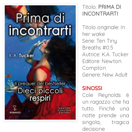
Titolo:
PRIMA DI
INCONTRARTI
Titolo originale: In
her wake
Serie: Ten Tiny
Breaths #0.5
Autrice: K.A. Tucker
Editore: Newton
Compton
Genere: New Adult
SINOSSI
Cole Reynolds è
un ragazzo che ha
tutto. Finché una
notte prende una
singola, tragica
decisione