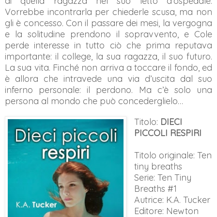
di quella ragazza nel suo letto d’ospedale.
Vorrebbe incontrarla per chiederle scusa, ma non
gli è concesso. Con il passare dei mesi, la vergogna
e la solitudine prendono il sopravvento, e Cole
perde interesse in tutto ciò che prima reputava
importante: il college, la sua ragazza, il suo futuro.
La sua vita. Finché non arriva a toccare il fondo, ed
è allora che intravede una via d’uscita dal suo
inferno personale: il perdono. Ma c’è solo una
persona al mondo che può concederglielo…
Titolo:
DIECI
PICCOLI RESPIRI
Titolo originale: Ten
tiny breaths
Serie: Ten Tiny
Breaths #1
Autrice: K.A. Tucker
Editore: Newton