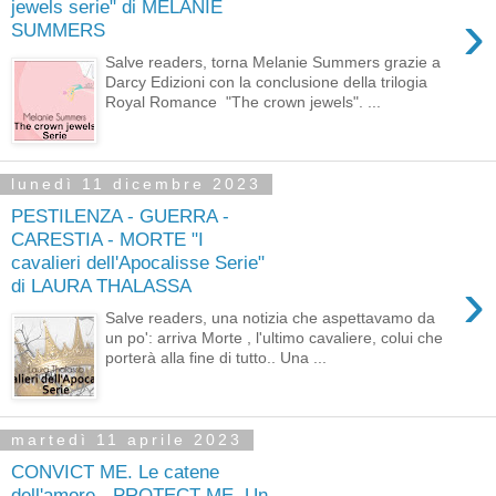
jewels serie" di MELANIE
›
SUMMERS
Salve readers, torna Melanie Summers grazie a
Darcy Edizioni con la conclusione della trilogia
Royal Romance "The crown jewels". ...
lunedì 11 dicembre 2023
PESTILENZA - GUERRA -
CARESTIA - MORTE "I
cavalieri dell'Apocalisse Serie"
›
di LAURA THALASSA
Salve readers, una notizia che aspettavamo da
un po': arriva Morte , l'ultimo cavaliere, colui che
porterà alla fine di tutto.. Una ...
martedì 11 aprile 2023
CONVICT ME. Le catene
dell'amore - PROTECT ME. Un