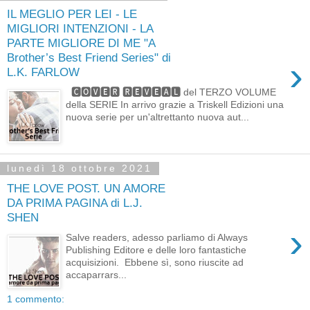
IL MEGLIO PER LEI - LE
MIGLIORI INTENZIONI - LA
PARTE MIGLIORE DI ME "A
Brother’s Best Friend Series" di
›
L.K. FARLOW
🅲🅾🆅🅴🆁 🆁🅴🆅🅴🅰🅻 del TERZO VOLUME
della SERIE In arrivo grazie a Triskell Edizioni una
nuova serie per un'altrettanto nuova aut...
lunedì 18 ottobre 2021
THE LOVE POST. UN AMORE
DA PRIMA PAGINA di L.J.
SHEN
›
Salve readers, adesso parliamo di Always
Publishing Editore e delle loro fantastiche
acquisizioni. Ebbene sì, sono riuscite ad
accaparrars...
1 commento: