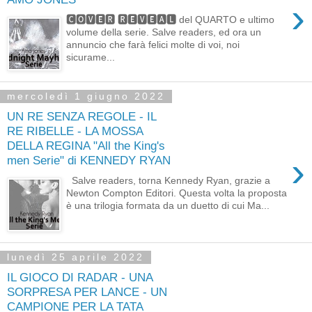
›
🅲🅾🆅🅴🆁 🆁🅴🆅🅴🅰🅻 del QUARTO e ultimo
volume della serie. Salve readers, ed ora un
annuncio che farà felici molte di voi, noi
sicurame...
mercoledì 1 giugno 2022
UN RE SENZA REGOLE - IL
RE RIBELLE - LA MOSSA
DELLA REGINA "All the King's
›
men Serie" di KENNEDY RYAN
Salve readers, torna Kennedy Ryan, grazie a
Newton Compton Editori. Questa volta la proposta
è una trilogia formata da un duetto di cui Ma...
lunedì 25 aprile 2022
IL GIOCO DI RADAR - UNA
SORPRESA PER LANCE - UN
CAMPIONE PER LA TATA