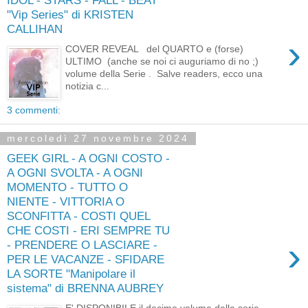
IDOL - STARS - FALL - BEAT
"Vip Series" di KRISTEN
CALLIHAN
›
COVER REVEAL del QUARTO e (forse)
ULTIMO (anche se noi ci auguriamo di no ;)
volume della Serie . Salve readers, ecco una
notizia c...
3 commenti:
mercoledì 27 novembre 2024
GEEK GIRL - A OGNI COSTO -
A OGNI SVOLTA - A OGNI
MOMENTO - TUTTO O
NIENTE - VITTORIA O
SCONFITTA - COSTI QUEL
CHE COSTI - ERI SEMPRE TU
›
- PRENDERE O LASCIARE -
PER LE VACANZE - SFIDARE
LA SORTE "Manipolare il
sistema" di BRENNA AUBREY
E' DISPONIBILE il decimo volume della serie