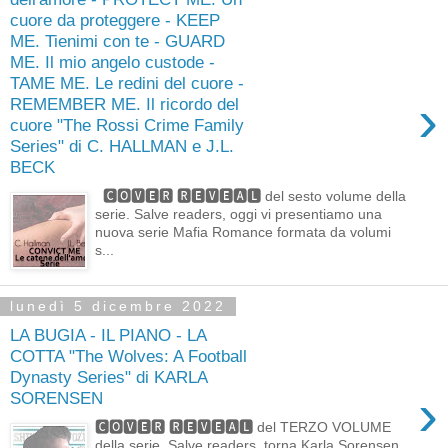
cuore da proteggere - KEEP
ME. Tienimi con te - GUARD
ME. Il mio angelo custode -
TAME ME. Le redini del cuore -
›
REMEMBER ME. Il ricordo del
cuore "The Rossi Crime Family
Series" di C. HALLMAN e J.L.
BECK
🅲🅾🆅🅴🆁 🆁🅴🆅🅴🅰🅻 del sesto volume della
serie. Salve readers, oggi vi presentiamo una
nuova serie Mafia Romance formata da volumi
s...
lunedì 5 dicembre 2022
LA BUGIA - IL PIANO - LA
COTTA "The Wolves: A Football
Dynasty Series" di KARLA
›
SORENSEN
🅲🅾🆅🅴🆁 🆁🅴🆅🅴🅰🅻 del TERZO VOLUME
della serie. Salve readers, torna Karla Sorensen