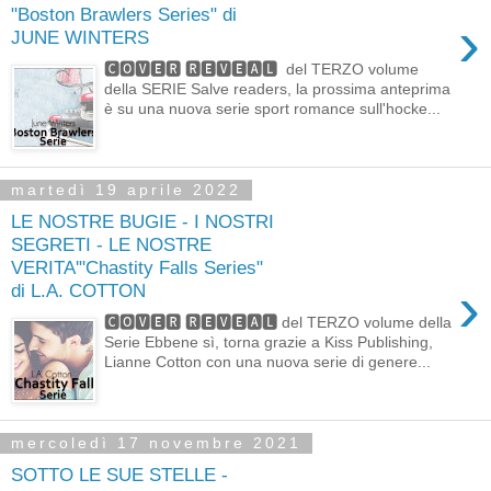
"Boston Brawlers Series" di
›
JUNE WINTERS
🅲🅾🆅🅴🆁 🆁🅴🆅🅴🅰🅻 del TERZO volume
della SERIE Salve readers, la prossima anteprima
è su una nuova serie sport romance sull'hocke...
martedì 19 aprile 2022
LE NOSTRE BUGIE - I NOSTRI
SEGRETI - LE NOSTRE
VERITA'"Chastity Falls Series"
›
di L.A. COTTON
🅲🅾🆅🅴🆁 🆁🅴🆅🅴🅰🅻 del TERZO volume della
Serie Ebbene sì, torna grazie a Kiss Publishing,
Lianne Cotton con una nuova serie di genere...
mercoledì 17 novembre 2021
SOTTO LE SUE STELLE -