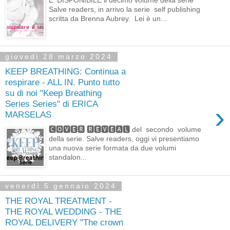
Salve readers, in arrivo la serie self publishing
scritta da Brenna Aubrey. Lei è un...
giovedì 28 marzo 2024
KEEP BREATHING: Continua a
respirare - ALL IN. Punto tutto
su di noi "Keep Breathing
Series Series" di ERICA
›
MARSELAS
🅲🅾🆅🅴🆁 🆁🅴🆅🅴🅰🅻 del secondo volume
della serie. Salve readers, oggi vi presentiamo
una nuova serie formata da due volumi
standalon...
venerdì 5 gennaio 2024
THE ROYAL TREATMENT -
THE ROYAL WEDDING - THE
ROYAL DELIVERY "The crown