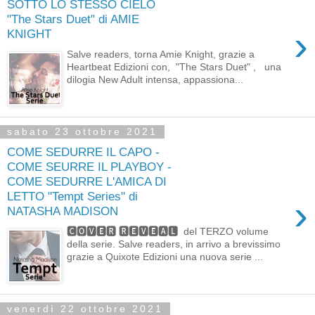
SOTTO LO STESSO CIELO
"The Stars Duet" di AMIE
›
KNIGHT
Salve readers, torna Amie Knight, grazie a
Heartbeat Edizioni con, "The Stars Duet" , una
dilogia New Adult intensa, appassiona...
sabato 23 ottobre 2021
COME SEDURRE IL CAPO -
COME SEURRE IL PLAYBOY -
COME SEDURRE L'AMICA DI
LETTO "Tempt Series" di
›
NATASHA MADISON
🅲🅾🆅🅴🆁 🆁🅴🆅🅴🅰🅻 del TERZO volume
della serie. Salve readers, in arrivo a brevissimo
grazie a Quixote Edizioni una nuova serie ...
venerdì 22 ottobre 2021