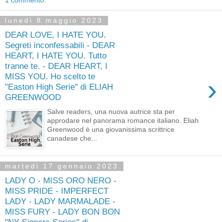
1 commento:
lunedì 8 maggio 2023
DEAR LOVE, I HATE YOU.
Segreti inconfessabili - DEAR
HEART, I HATE YOU. Tutto
tranne te. - DEAR HEART, I
MISS YOU. Ho scelto te
›
"Easton High Serie" di ELIAH
GREENWOOD
Salve readers, una nuova autrice sta per
approdare nel panorama romance italiano. Eliah
Greenwood è una giovanissima scrittrice
canadese che...
martedì 17 gennaio 2023
LADY O - MISS ORO NERO -
MISS PRIDE - IMPERFECT
LADY - LADY MARMALADE -
MISS FURY - LADY BON BON