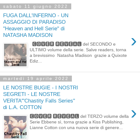
sabato 11 giugno 2022
FUGA DALL'INFERNO - UN
ASSAGGIO DI PARADISO
"Heaven and Hell Serie" di
›
NATASHA MADISON
🅲🅾🆅🅴🆁 🆁🅴🆅🅴🅰🅻 del SECONDO e
ULTIMO volume della serie. Salve readers, torna
a brevissimo Natasha Madison grazie a Quixote
Ediz...
martedì 19 aprile 2022
LE NOSTRE BUGIE - I NOSTRI
SEGRETI - LE NOSTRE
VERITA'"Chastity Falls Series"
›
di L.A. COTTON
🅲🅾🆅🅴🆁 🆁🅴🆅🅴🅰🅻 del TERZO volume della
Serie Ebbene sì, torna grazie a Kiss Publishing,
Lianne Cotton con una nuova serie di genere...