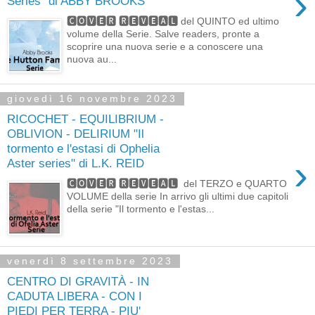
›
Series" di ABBY BROOKS
🅲🅾🆅🅴🆁 🆁🅴🆅🅴🅰🅻 del QUINTO ed ultimo
volume della Serie. Salve readers, pronte a
scoprire una nuova serie e a conoscere una
nuova au...
giovedì 16 novembre 2023
RICOCHET - EQUILIBRIUM -
OBLIVION - DELIRIUM "Il
tormento e l'estasi di Ophelia
›
Aster series" di L.K. REID
🅲🅾🆅🅴🆁 🆁🅴🆅🅴🅰🅻 del TERZO e QUARTO
VOLUME della serie In arrivo gli ultimi due capitoli
della serie "Il tormento e l'estas...
venerdì 8 settembre 2023
CENTRO DI GRAVITÀ - IN
CADUTA LIBERA - CON I
PIEDI PER TERRA - PIU'