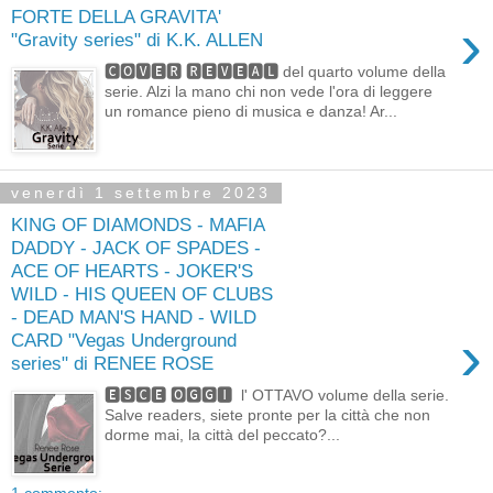
FORTE DELLA GRAVITA'
›
"Gravity series" di K.K. ALLEN
🅲🅾🆅🅴🆁 🆁🅴🆅🅴🅰🅻 del quarto volume della
serie. Alzi la mano chi non vede l'ora di leggere
un romance pieno di musica e danza! Ar...
venerdì 1 settembre 2023
KING OF DIAMONDS - MAFIA
DADDY - JACK OF SPADES -
ACE OF HEARTS - JOKER'S
WILD - HIS QUEEN OF CLUBS
- DEAD MAN'S HAND - WILD
›
CARD "Vegas Underground
series" di RENEE ROSE
🅴🆂🅲🅴 🅾🅶🅶🅸 l' OTTAVO volume della serie.
Salve readers, siete pronte per la città che non
dorme mai, la città del peccato?...