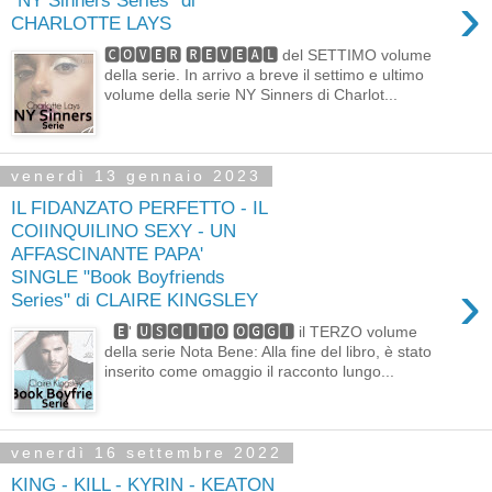
›
"NY Sinners Series" di
CHARLOTTE LAYS
🅲🅾🆅🅴🆁 🆁🅴🆅🅴🅰🅻 del SETTIMO volume
della serie. In arrivo a breve il settimo e ultimo
volume della serie NY Sinners di Charlot...
venerdì 13 gennaio 2023
IL FIDANZATO PERFETTO - IL
COIINQUILINO SEXY - UN
AFFASCINANTE PAPA'
SINGLE "Book Boyfriends
›
Series" di CLAIRE KINGSLEY
🅴' 🆄🆂🅲🅸🆃🅾 🅾🅶🅶🅸 il TERZO volume
della serie Nota Bene: Alla fine del libro, è stato
inserito come omaggio il racconto lungo...
venerdì 16 settembre 2022
KING - KILL - KYRIN - KEATON