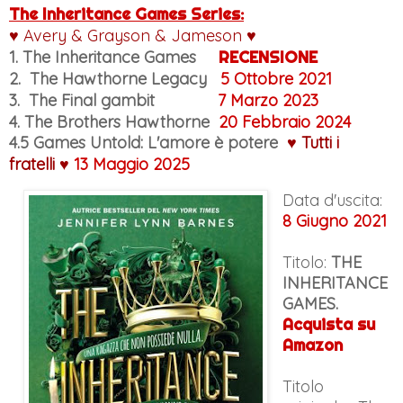
The Inheritance Games Series:
♥ Avery &
Grayson
&
Jameson
♥
1. The Inheritance Games
RECENSIONE
2.
The Hawthorne Legacy
5 Ottobre 2021
3.
The Final gambit
7 Marzo 2023
4. The Brothers Hawthorne
20 Febbraio 2024
4.5 Games Untold: L'amore è potere
♥ Tutti i
fratelli
♥
13 Maggio 2025
Data d'uscita:
8 Giugno 2021
Titolo:
THE
INHERITANCE
GAMES.
Acquista su
Amazon
Titolo