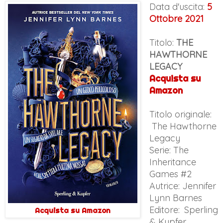
Data d'uscita:
5
Ottobre 2021
Titolo:
THE
HAWTHORNE
LEGACY
Acquista su
Amazon
Titolo originale:
The Hawthorne
Legacy
Serie: The
Inheritance
Games #2
Autrice: Jennifer
Lynn Barnes
Editore: Sperling
Acquista su Amazon
& Kupfer