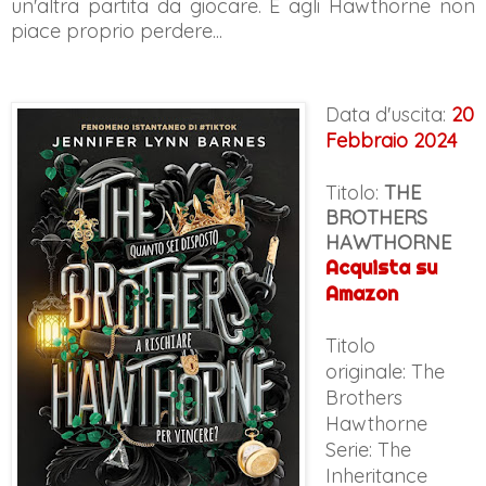
un'altra partita da giocare. E agli Hawthorne non
piace proprio perdere...
Data d'uscita:
20
Febbraio 2024
Titolo:
THE
BROTHERS
HAWTHORNE
Acquista su
Amazon
Titolo
originale:
The
Brothers
Hawthorne
Serie: The
Inheritance