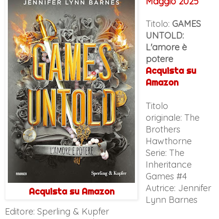
Maggio 2025
Titolo:
GAMES
UNTOLD:
L'amore è
potere
Acquista su
Amazon
Titolo
originale:
The
Brothers
Hawthorne
Serie: The
Inheritance
Games #4
Autrice: Jennifer
Acquista su Amazon
Lynn Barnes
Editore: Sperling & Kupfer