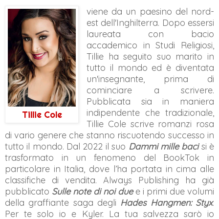
viene da un paesino del nord-
est dell'Inghilterra. Dopo essersi
laureata con bacio
accademico in Studi Religiosi,
Tillie ha seguito suo marito in
tutto il mondo ed è diventata
un'insegnante, prima di
cominciare a scrivere.
Pubblicata sia in maniera
indipendente che tradizionale,
Tillie Cole
Tillie Cole scrive romanzi rosa
di vario genere che stanno riscuotendo successo in
tutto il mondo. Dal 2022 il suo
Dammi mille baci
si è
trasformato in un fenomeno del BookTok in
particolare in Italia, dove l’ha portata in cima alle
classifiche di vendita. Always Publishing ha già
pubblicato
Sulle note di noi due
e i primi due volumi
della graffiante saga degli
Hades Hangmen: Styx
.
Per te solo io e Kyler. La tua salvezza sarò io