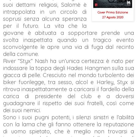
suoi dettami religiosi, Salomè è
intrappolata in un circolo di
Cover Prima Edizione
soprusi senza alcuna speranza
27 Agosto 2020
per il futuro. La vita che la
giovane è abituata a sopportare prende una
svolta inaspettata quando un tragico evento
sconvolgente le apre una via di fuga dal recinto
della comune.
River “Styx” Nash ha un’unica certezza: è nato per
indossare la toppa degli Hades Hangmen sulla sua
giacca di pelle. Cresciuto nel mondo turbolento dei
biker fuorilegge, tra sesso, alcol e Harley, Styx si
ritrova inaspettatamente a caricarsi il fardello della
carica di presidente del club e a doversi
guadagnare il rispetto dei suoi fratelli, così come
dei suoi nemici.
Sono i suoi pugni potenti, i silenzi sinistri e l’abilità
con la lama che gli fanno ottenere la reputazione
di uomo spietato, che è meglio non trovarsi a