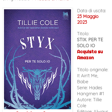
Data di uscita:
23 Maggio
2023
Titolo:
STIX. PER TE
SOLO IO
Acquista su
Amazon
Titolo originale:
It Ain't Me,
Babe
Serie: Hades
Hangmen #1
Autore: Tillie
Cole
Editore: Always