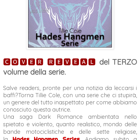
🅲🅾🆅🅴🆁 🆁🅴🆅🅴🅰🅻
del TERZO
volume della serie.
Salve readers, pronte per una notizia da leccarsi i
baffi?Torna Tillie Cole, con una serie che ci stupirà,
un genere del tutto inaspettato per come abbiamo
conosciuto questa autrice.
Una saga Dark Romance
ambientata nello
spietato e violento, quanto realistico, mondo delle
bande motociclistiche e delle sette religiose,
la
Hades Hangmen Series
.
Andiamo subito a