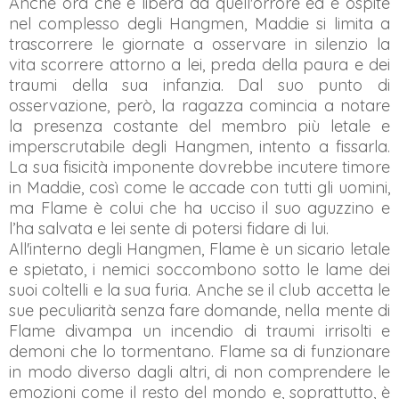
Anche ora che è libera da quell'orrore ed è ospite
nel complesso degli Hangmen, Maddie si limita a
trascorrere le giornate a osservare in silenzio la
vita scorrere attorno a lei, preda della paura e dei
traumi della sua infanzia. Dal suo punto di
osservazione, però, la ragazza comincia a notare
la presenza costante del membro più letale e
imperscrutabile degli Hangmen, intento a fissarla.
La sua fisicità imponente dovrebbe incutere timore
in Maddie, così come le accade con tutti gli uomini,
ma Flame è colui che ha ucciso il suo aguzzino e
l’ha salvata e lei sente di potersi fidare di lui.
All'interno degli Hangmen, Flame è un sicario letale
e spietato, i nemici soccombono sotto le lame dei
suoi coltelli e la sua furia. Anche se il club accetta le
sue peculiarità senza fare domande, nella mente di
Flame divampa un incendio di traumi irrisolti e
demoni che lo tormentano. Flame sa di funzionare
in modo diverso dagli altri, di non comprendere le
emozioni come il resto del mondo e, soprattutto, è