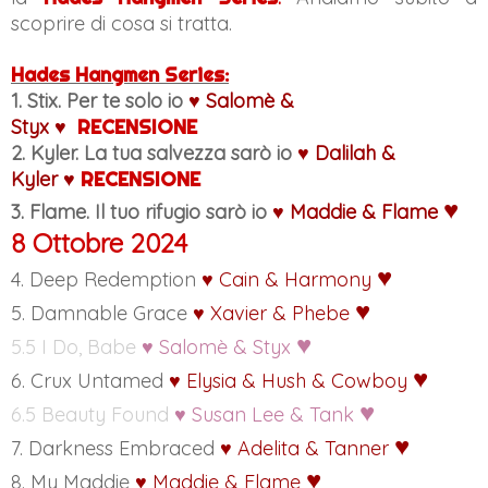
scoprire di cosa si tratta.
Hades Hangmen Series:
1. Stix. Per te solo io
♥
Salomè &
Styx
♥
RECENSIONE
2. Kyler. La tua salvezza sarò io
♥
Dalilah &
Kyler
♥
RECENSIONE
♥
3. Flame. Il tuo rifugio sarò io
♥
Maddie & Flame
8 Ottobre 2024
♥
4. Deep Redemption
♥
Cain & Harmony
♥
5. Damnable Grace
♥
Xavier & Phebe
♥
5.5 I Do, Babe
♥
Salomè & Styx
♥
6. Crux Untamed
♥
Elysia & Hush & Cowboy
♥
6.5 Beauty Found
♥
Susan Lee & Tank
♥
7. Darkness Embraced
♥
Adelita & Tanner
♥
8. My Maddie
♥
Maddie & Flame