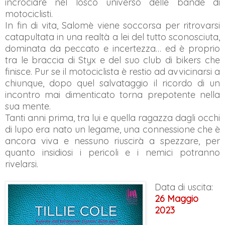
incrociare nel losco universo delle bande di
motociclisti.
In fin di vita, Salomè viene soccorsa per ritrovarsi
catapultata in una realtà a lei del tutto sconosciuta,
dominata da peccato e incertezza… ed è proprio
tra le braccia di Styx e del suo club di bikers che
finisce. Pur se il motociclista è restio ad avvicinarsi a
chiunque, dopo quel salvataggio il ricordo di un
incontro mai dimenticato torna prepotente nella
sua mente.
Tanti anni prima, tra lui e quella ragazza dagli occhi
di lupo era nato un legame, una connessione che è
ancora viva e nessuno riuscirà a spezzare, per
quanto insidiosi i pericoli e i nemici potranno
rivelarsi.
Data di uscita:
26 Maggio
2023