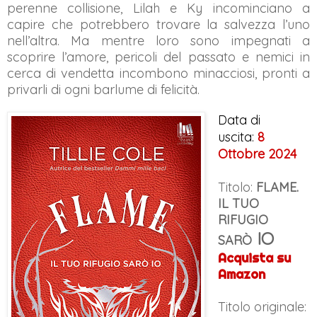
perenne collisione, Lilah e Ky incominciano a
capire che potrebbero trovare la salvezza l’uno
nell’altra. Ma mentre loro sono impegnati a
scoprire l’amore, pericoli del passato e nemici in
cerca di vendetta incombono minacciosi, pronti a
privarli di ogni barlume di felicità.
Data di
uscita:
8
Ottobre 2024
Titolo:
FLAME.
IL TUO
RIFUGIO
IO
SAR
Ò
Acquista su
Amazon
Titolo originale: