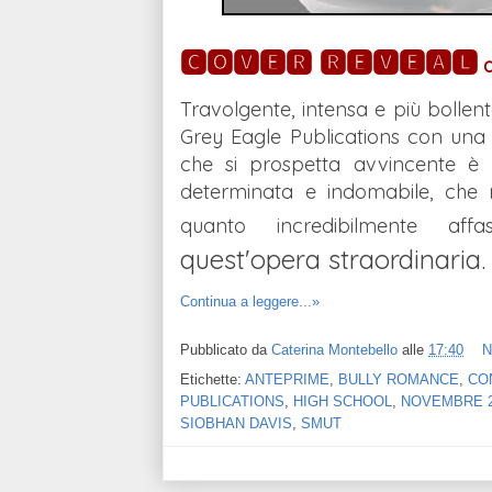
🅲🅾🆅🅴🆁 🆁🅴🆅🅴🅰🅻
d
Travolgente, intensa e più bollente
Grey Eagle Publications con una 
che si prospetta avvincente è r
determinata e indomabile, che n
quanto incredibilmente affasc
quest'opera straordinaria.
Continua a leggere...»
Pubblicato da
Caterina Montebello
alle
17:40
N
Etichette:
ANTEPRIME
,
BULLY ROMANCE
,
CO
PUBLICATIONS
,
HIGH SCHOOL
,
NOVEMBRE 2
SIOBHAN DAVIS
,
SMUT