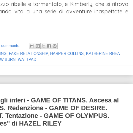
zo ribelle e tormentato, e Kimberly, che si ritrova
dando vita a una serie di avventure inaspettate e
 commento:
ING
,
FAKE RELATIONSHIP
,
HARPER COLLINS
,
KATHERINE RHEA
W BURN
,
WATTPAD
i inferi - GAME OF TITANS. Ascesa al
S. Redenzione - GAME OF DESIRE.
T. Tentazione - GAME OF OLYMPUS.
ies" di HAZEL RILEY