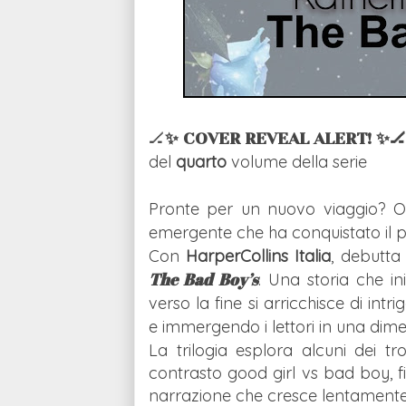
🏒
✨ COVER REVEAL ALERT! ✨
del 
quarto
 volume 
della serie
Pronte per un nuovo viaggio? O
emergente che ha conquistato il p
Con
HarperCollins Italia
, debutta
The Bad Boy’s
. Una storia che i
verso la fine si arricchisce di in
e immergendo i lettori in una dime
La trilogia esplora alcuni dei t
contrasto good girl vs bad boy, fi
narrazione che cresce lentamente