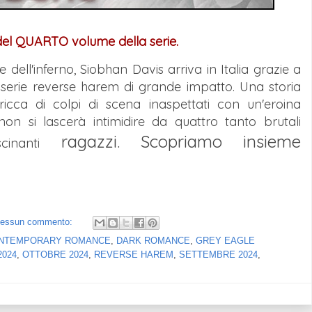
el QUARTO volume della serie.
 dell'inferno, Siobhan Davis arriva in Italia grazie a
serie reverse harem di grande impatto. Una storia
icca di colpi di scena inaspettati con un'eroina
on si lascerà intimidire da quattro tanto brutali
ragazzi
. Scopriamo insieme
inanti
essun commento:
NTEMPORARY ROMANCE
,
DARK ROMANCE
,
GREY EAGLE
024
,
OTTOBRE 2024
,
REVERSE HAREM
,
SETTEMBRE 2024
,