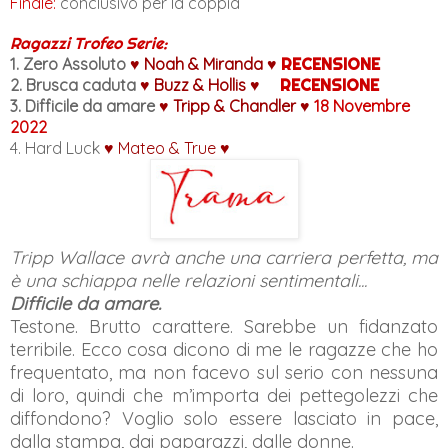
Finale:
conclusivo per la coppia
Ragazzi Trofeo Serie:
1. Zero Assoluto
♥ Noah & Miranda
♥
RECENSIONE
2. Brusca caduta
♥
Buzz & Hollis
♥
RECENSIONE
3. Difficile da amare
♥
Tripp & Chandler
♥
18 Novembre
2022
4. Hard Luck
♥
Mateo & True
♥
Tripp Wallace avrà anche una carriera perfetta, ma
è una schiappa nelle relazioni sentimentali...
Difficile da amare.
Testone. Brutto carattere. Sarebbe un fidanzato
terribile. Ecco cosa dicono di me le ragazze che ho
frequentato, ma non facevo sul serio con nessuna
di loro, quindi che m’importa dei pettegolezzi che
diffondono? Voglio solo essere lasciato in pace,
dalla stampa, dai paparazzi, dalle donne.