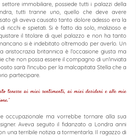
ttore immobiliare, possiede tutti i palazzi della
ndra, tutti tranne uno, quello che deve avere
sato gli aveva causato tanto dolore adesso era la
ricchi e spietati. Si è fatto da solo, malizioso e
istare il titolare di quel palazzo e non ha tanto
 mancano si è indebitato oltremodo per averlo. Un
ta aristocrazia britannica è l’occasione giusta ma
oglie che non possa essere il compagno di un’inviata
posito sarà l'incubo per la malcapitata Stella che a
rio partecipare.
nto tenesse ai miei sen
timenti, ai miei desideri e alle mie
one.’
te occupazionale ma vorrebbe tornare alla sua
designer. Aveva seguito il fidanzato a Londra anni
n una terribile notizia a tormentarla. Il ragazzo di