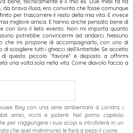
 Va bene, tecnicamente è il mio ex. Due mesi fa ha
o, da brava illusa, ero convinta che fosse comunque
finito per trascorrere il resto della mia vita. E invece
a mia migliore amica. E hanno anche pensato bene di
e con loro il lieto evento. Non mi importa quanto
Nessuno potrebbe convincermi ad andarci. Nessuno
uto che mi propone di accompagnarlo, con uno di
di sciogliere tutti i ghiacci dell’Antartide. Se accetto
 di questo piccolo “favore” è disposto a offrirmi
ita una volta sola nella vita. Come diavolo faccio a
 Louise Bay con una serie ambientata a Londra, i
bili amici, ricchi e potenti. Nel primo capitolo
 per raggiungere i suoi scopi si intrufolerà in un
ta che quel matrimonio le farà a pezzi il cuore.