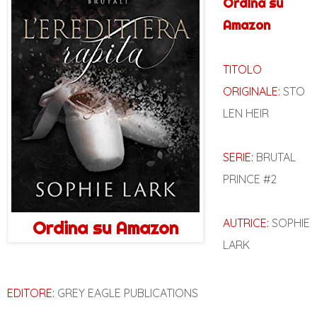
Ordina su
Amazon
TITOLO
ORIGINALE:
STO
LEN HEIR
SERIE:
BRUTAL
PRINCE #2
AUTRICE:
SOPHIE
Ordina su Amazon
LARK
EDITORE:
GREY EAGLE PUBLICATIONS