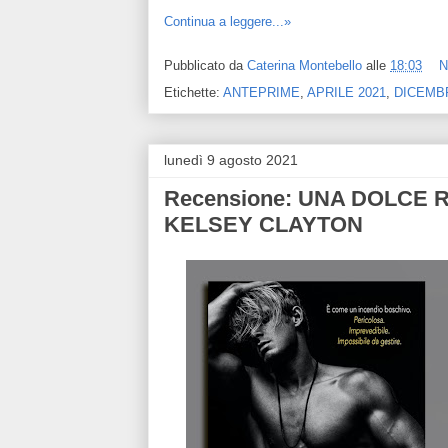
Continua a leggere...»
Pubblicato da
Caterina Montebello
alle
18:03
N
Etichette:
ANTEPRIME
,
APRILE 2021
,
DICEMB
lunedì 9 agosto 2021
Recensione: UNA DOLCE RE
KELSEY CLAYTON