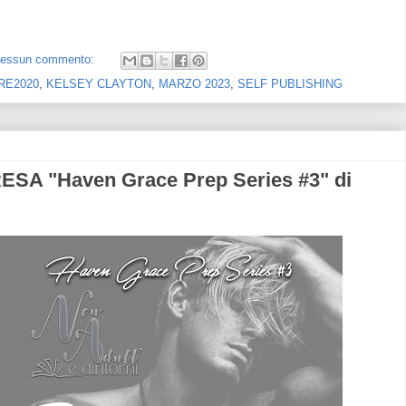
essun commento:
RE2020
,
KELSEY CLAYTON
,
MARZO 2023
,
SELF PUBLISHING
SA "Haven Grace Prep Series #3" di