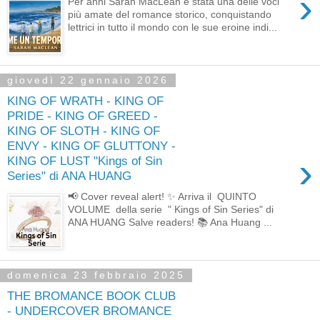
›
Per anni Sarah MacLean è stata una delle voci
più amate del romance storico, conquistando
lettrici in tutto il mondo con le sue eroine indi...
giovedì 22 gennaio 2026
KING OF WRATH - KING OF
PRIDE - KING OF GREED -
KING OF SLOTH - KING OF
ENVY - KING OF GLUTTONY -
›
KING OF LUST "Kings of Sin
Series" di ANA HUANG
📢 Cover reveal alert! ✨ Arriva il QUINTO
VOLUME della serie " Kings of Sin Series" di
ANA HUANG Salve readers! 📚 Ana Huang ...
domenica 23 febbraio 2025
THE BROMANCE BOOK CLUB
- UNDERCOVER BROMANCE