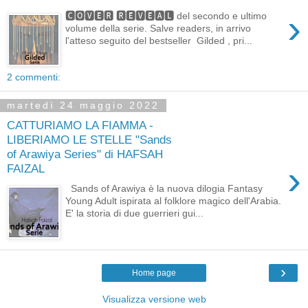
›
🅲🅾🆅🅴🆁 🆁🅴🆅🅴🅰🅻 del secondo e ultimo
volume della serie. Salve readers, in arrivo
l'atteso seguito del bestseller Gilded , pri...
2 commenti:
martedì 24 maggio 2022
CATTURIAMO LA FIAMMA -
LIBERIAMO LE STELLE "Sands
of Arawiya Series" di HAFSAH
›
FAIZAL
Sands of Arawiya è la nuova dilogia Fantasy
Young Adult ispirata al folklore magico dell'Arabia.
E' la storia di due guerrieri gui...
›
Home page
Visualizza versione web