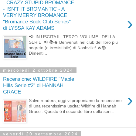
- CRAZY STUPID BROMANCE
- ISN'T IT BROMANTIC - A
VERY MERRY BROMANCE
›
"Bromance Book Club Series"
di LYSSA KAY ADAMS
📢 IN USCITA IL TERZO VOLUME DELLA
SERIE 📢 📚🔥 Benvenuti nel club del libro più
segreto (e irresistibile) di Nashville! 🔥📚
Dimenti...
mercoledì 2 ottobre 2024
Recensione: WILDFIRE "Maple
Hills Serie #2" di HANNAH
GRACE
›
Salve readers, oggi vi proponiamo la recensione
di una recentissima uscita: Wildfire di Hannah
Grace . Questo è il secondo libro della seri...
venerdì 20 settembre 2024