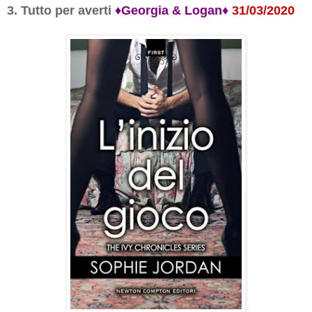
3. Tutto per averti
♦
Georgia
&
Logan
♦
31/03/2020