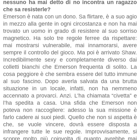
nessuno ha mai detto di no incontra un ragazzo
che sa resisterle?
Emerson è nata con un dono. Sa flirtare, è a suo agio
in mezzo alla gente in ogni circostanza e non ha mai
trovato un uomo in grado di resistere al suo sorriso
magnetico. Ha solo tre regole ferree da rispettare:
mai mostrarsi vulnerabile, mai innamorarsi, avere
sempre il controllo del gioco. Ma poi è arrivato Shaw.
Incredibilmente sexy e completamente diverso dai
colletti bianchi che Emerson frequenta di solito. La
cosa peggiore è che sembra essere del tutto immune
al suo fascino. Dopo averla salvata da una brutta
situazione in un locale, infatti, non ha nemmeno
accennato a provarci. Anzi. L’ha chiamata “civetta” e
l’ha spedita a casa. Una sfida che Emerson non
poteva non raccogliere: adesso la sua missione è
farlo cadere ai suoi piedi. Quello che non si aspetta è
che, se vuole vincere, dovrà essere disposta a
infrangere tutte le sue regole. Improvvisamente, si
scopre molto più coinvolta di quanto avrebbe mai