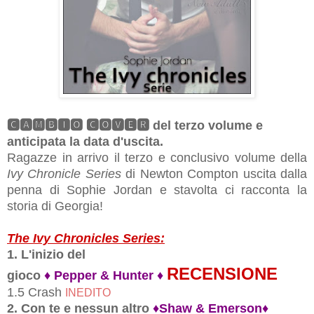
🅲🅰🅼🅱🅸🅾 🅲🅾🆅🅴🆁 del terzo volume e
anticipata la data d'uscita.
Ragazze in arrivo il terzo e conclusivo volume della
Ivy Chronicle Series
di Newton Compton uscita dalla
penna di Sophie Jordan e stavolta ci racconta la
storia di Georgia!
The Ivy Chronicles Series:
1. L'inizio del
RECENSIONE
gioco
♦
Pepper
&
Hunter
♦
1.5 Crash
INEDITO
2. Con te e nessun altro
♦
Shaw
&
Emerson
♦