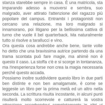
stanza starebbe sempre in casa. È una matricola, sta
imparando adesso a muoversi e sembra, suo
malgrado, aver attirato l'attenzione del ragazzo più
popolare del campus. Entrambi i protagonisti non
cercano una relazione, ma loro malgrado si
innamorano, poi litigano per la bellissima cattiva di
turno che vuole il bel quarterback. Ma naturalmente
tutto si risolve a tarallucci e vino.
Ora questa cosa andrebbe anche bene, tante volte
ho detto che una bravissima autrice partendo da una
trama scontata può fare magie, ma ahimè non è
questo il caso. La stoffa c'è e si scorge in lontananza,
ma l'inesperienza forse non crea la magia necessaria
perché questo accada.
Possiamo inoltre suddividere questo libro in due parti
ben distinte e non ben amalgamate, è come se
leggeste un libro per la prima metà ed un altro nella
seconda. La scrittura risulta incostante, in alcuni punti
risulterà molto scorrevole e catturerà la vostra
attenzione assorbendovi completamente in altri vi