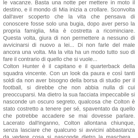
le vacanze. Basta una notte per mettere in moto il
destino, e il mondo di Mia inizia a crollare. Sconvolta
dall'aver scoperto che la vita che pensava di
conoscere fosse solo una bugia, dopo aver perso la
propria famiglia, Mia è costretta a ricominciare.
Questa volta, giura di non permettere a nessuno di
avvicinarsi di nuovo a lei... Di non farle del male
ancora una volta. Ma la vita ha un modo tutto suo di
fare il contrario di quello che si vuole...
Colton Hunter è il capitano e il quarterback della
squadra vincente. Con un look da paura e così tanti
soldi da non aver bisogno della borsa di studio per il
football, si direbbe che non abbia nulla di cui
preoccuparsi. Ma dietro la sua facciata impeccabile si
nasconde un oscuro segreto, qualcosa che Colton è
stato costretto a tenere per sé, spaventato da quello
che potrebbe accadere se mai dovesse parlare.
Lacerato dall'inganno, Colton allontana chiunque,
senza lasciare che qualcuno si avvicini abbastanza
da vedere cosa si nasconde dietro la maschera...