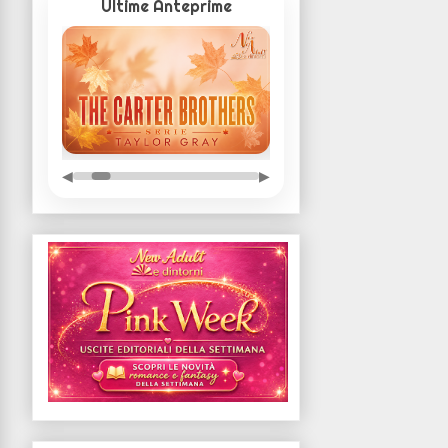
Ultime Anteprime
◀
▶