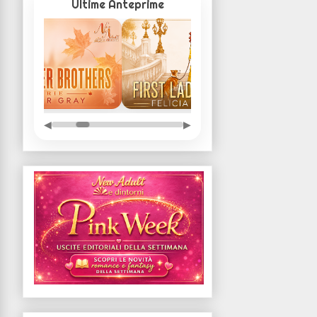
Ultime Anteprime
◀
▶