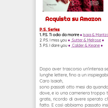
Acquista su Amazon
P.S. Series
1. P.S. Ti odio da morire
♦
Isaia & Maritz
2. P.S. I miss you
♦
Sutter & Melrose
♦
3.
P.S. I dare you
♦
Calder & Keane
♦
Dopo aver trascorso un’intensa set
lunghe lettere, fino a un inspiegabi
Caro Isaiah,
sono passati otto mesi da quando 
dove, e io una cameriera troppo ti
gratis, ricordo di avere sperato c
fatto. E così abbiamo passato insi