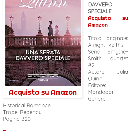
DAVVERO
SPECIALE
Acquista su
Amazon
Titolo originale:
A night like this
Serie: Smythe-
Smith quartet
#2
Autore: Julia
Quinn
Editore:
Acquista su Amazon
Mondadori
Genere:
Historical Romance
Trope: Regency
Pagine: 320