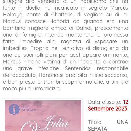
sfuggire alla vendetta di un nobiluomo che ha
ferito in duello, ha incaricato in segreto Marcus
Holroyd, conte di Chatteris, di vegliare su di lei.
Marcus conosce Honoria da quando era una
bambina: migliore amico di Daniel, praticamente
uno di famiglia, intende mantenere la promessa
fatta: impedire alla ragazza di «sposare un
imbecille». Proprio nel tentativo di distoglierla da
uno dei suoi folli piani per acchiappare un marito,
Marcus rimane vittima di un incidente e contrae
una grave infezione. Sentendosi responsabile
dell'accaduto, Honoria si precipita in suo soccorso,
e ben presto entrambi scopriranno che, a unirli, è
molto più di un'amicizia.
Data d'uscita:
12
Settembre 2023
Titolo:
UNA
SERATA