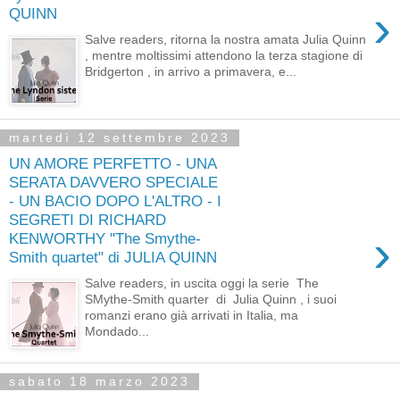
›
QUINN
Salve readers, ritorna la nostra amata Julia Quinn
, mentre moltissimi attendono la terza stagione di
Bridgerton , in arrivo a primavera, e...
martedì 12 settembre 2023
UN AMORE PERFETTO - UNA
SERATA DAVVERO SPECIALE
- UN BACIO DOPO L'ALTRO - I
SEGRETI DI RICHARD
›
KENWORTHY "The Smythe-
Smith quartet" di JULIA QUINN
Salve readers, in uscita oggi la serie The
SMythe-Smith quarter di Julia Quinn , i suoi
romanzi erano già arrivati in Italia, ma
Mondado...
sabato 18 marzo 2023