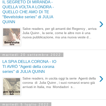
IL SEGRETO DI MIRANDA -
QUELLA VOLTA A LONDRA -
QUELLO CHE AMO DI TE
"Bevelstoke series" di JULIA
›
QUINN
Salve readers, per gli amanti dei Regency , arriva
Julia Quinn , la serie, come le altre non è una
nuova pubblicazione, ma una nuova veste d...
martedì 20 settembre 2022
LA SPIA DELLA CORONA - IO
TI AVRÒ "Agenti della corona
series" di JULIA QUINN
›
Salve readers, in uscita oggi la serie Agenti della
corona di Julia Quinn , i suoi romanzi erano già
arrivati in Italia, ma Mondadori s...
martedì 5 luglio 2022