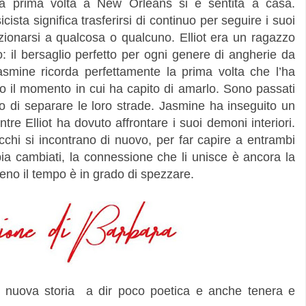
a prima volta a New Orleans si è sentita a casa.
ista significa trasferirsi di continuo per seguire i suoi
zionarsi a qualcosa o qualcuno. Elliot era un ragazzo
o: il bersaglio perfetto per ogni genere di angherie da
asmine ricorda perfettamente la prima volta che l’ha
to il momento in cui ha capito di amarlo. Sono passati
o di separare le loro strade. Jasmine ha inseguito un
e Elliot ha dovuto affrontare i suoi demoni interiori.
occhi si incontrano di nuovo, per far capire a entrambi
bia cambiati, la connessione che li unisce è ancora la
no il tempo è in grado di spezzare.
a nuova storia a dir poco poetica e anche tenera e