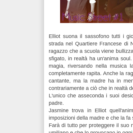
Elliot suona il sassofono tutti i g
strada nel Quartiere Francese di N
ragazzo che a scuola viene bullizzat
sfigato, in realtà ha un'anima soul.
magia, riversando nella musica l
completamente rapita. Anche la rag
cantante, ma la madre ha in mente
contrariamente a ciò che in realtà d
L'unico che asseconda i suoi desi
padre.
Jasmine trova in Elliot quell'ani
imposizioni della madre e che la fa 
Farà di tutto per proteggere il suo
umiliano e che lo provocano in ogni