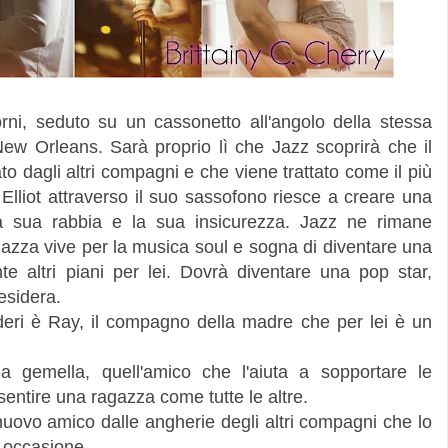
iorni, seduto su un cassonetto all'angolo della stessa
ew Orleans. Sarà proprio lì che Jazz scoprirà che il
o dagli altri compagni e che viene trattato come il più
 Elliot attraverso il suo sassofono riesce a creare una
a sua rabbia e la sua insicurezza. Jazz ne rimane
azza vive per la musica soul e sogna di diventare una
 altri piani per lei. Dovrà diventare una pop star,
esidera.
deri è Ray, il compagno della madre che per lei è un
ma gemella, quell'amico che l'aiuta a sopportare le
sentire una ragazza come tutte le altre.
 nuovo amico dalle angherie degli altri compagni che lo
 occasione.