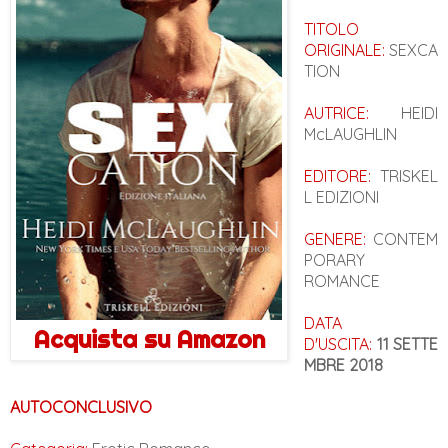
TITOLO
ORIGINALE:
SEXCA
TION
AUTRICE:
HEIDI
McLAUGHLIN
EDITORE:
TRISKEL
L EDIZIONI
GENERE:
CONTEM
PORARY
ROMANCE
DATA
Acquista su Amazon
D'USCITA:
11 SETTE
MBRE 2018
AUTOCONCLUSIVO