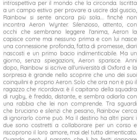
introspettiva per il mondo che la circonda. Iscritta
a un campo estivo per provare a uscire dal guscio,
Rainbow si sente ancora più sola… finché non
incontra Aeron Wynter. Silenzioso, attento, con
occhi che sembrano leggere l’anima, Aeron la
capisce come mai nessuno prima e con lui nasce
una connessione profonda, fatta di promesse, diari
nascosti e un primo bacio indimenticabile. Ma un
giorno, senza spiegazioni, Aeron sparisce. Anni
dopo, Rainbow si iscrive all’università di Oxford e la
sorpresa è grande nello scoprire che uno dei suoi
coinquilini è proprio Aeron. Solo che ora non è più il
ragazzo che ricordava: è il capitano della squadra
di rugby, è freddo, distante, e sembra odiarla con
una rabbia che lei non comprende. Tra sguardi
che bruciano e silenzi che pesano, Rainbow cerca
di ignorarlo come può. Ma il destino ha altri piani: i
due sono costretti a collaborare per un corso e
riscoprono il loro amore, mai del tutto dimenticato.
Quando, però, il passato che li ha feriti riappare