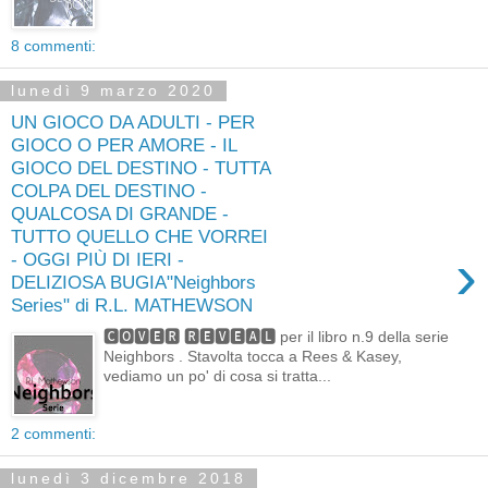
8 commenti:
lunedì 9 marzo 2020
UN GIOCO DA ADULTI - PER
GIOCO O PER AMORE - IL
GIOCO DEL DESTINO - TUTTA
COLPA DEL DESTINO -
QUALCOSA DI GRANDE -
TUTTO QUELLO CHE VORREI
›
- OGGI PIÙ DI IERI -
DELIZIOSA BUGIA"Neighbors
Series" di R.L. MATHEWSON
🅲🅾🆅🅴🆁 🆁🅴🆅🅴🅰🅻 per il libro n.9 della serie
Neighbors . Stavolta tocca a Rees & Kasey,
vediamo un po' di cosa si tratta...
2 commenti:
lunedì 3 dicembre 2018