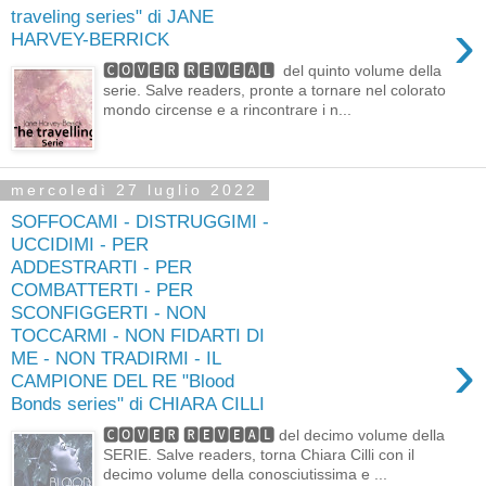
traveling series" di JANE
›
HARVEY-BERRICK
🅲🅾🆅🅴🆁 🆁🅴🆅🅴🅰🅻 del quinto volume della
serie. Salve readers, pronte a tornare nel colorato
mondo circense e a rincontrare i n...
mercoledì 27 luglio 2022
SOFFOCAMI - DISTRUGGIMI -
UCCIDIMI - PER
ADDESTRARTI - PER
COMBATTERTI - PER
SCONFIGGERTI - NON
TOCCARMI - NON FIDARTI DI
›
ME - NON TRADIRMI - IL
CAMPIONE DEL RE "Blood
Bonds series" di CHIARA CILLI
🅲🅾🆅🅴🆁 🆁🅴🆅🅴🅰🅻 del decimo volume della
SERIE. Salve readers, torna Chiara Cilli con il
decimo volume della conosciutissima e ...