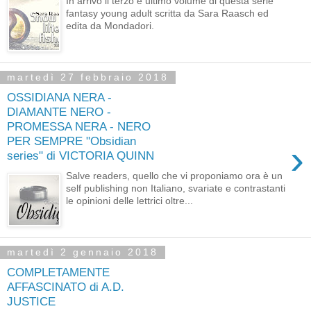
In arrivo il terzo e ultimo volume di questa serie
fantasy young adult scritta da Sara Raasch ed
edita da Mondadori.
martedì 27 febbraio 2018
OSSIDIANA NERA -
DIAMANTE NERO -
PROMESSA NERA - NERO
PER SEMPRE "Obsidian
›
series" di VICTORIA QUINN
Salve readers, quello che vi proponiamo ora è un
self publishing non Italiano, svariate e contrastanti
le opinioni delle lettrici oltre...
martedì 2 gennaio 2018
COMPLETAMENTE
AFFASCINATO di A.D.
JUSTICE