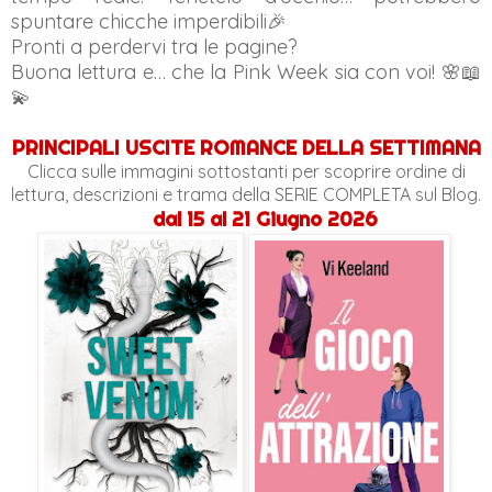
spuntare chicche imperdibili🎉
Pronti a perdervi tra le pagine?
Buona lettura e… che la Pink Week sia con voi! 🌸📖
💫
PRINCIPALI USCITE ROMANCE DELLA SETTIMANA
Clicca sulle immagini sottostanti per scoprire ordine di
lettura, descrizioni e trama della SERIE COMPLETA sul Blog.
dal 15 al 21 Giugno 2026