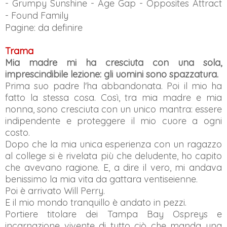
-
Grumpy Sunshine -
Age Gap -
Opposites Attract
-
Found Family
Pagine: da definire
Trama
Mia madre mi ha cresciuta con una sola,
imprescindibile lezione: gli uomini sono spazzatura.
Prima suo padre l'ha abbandonata. Poi il mio ha
fatto la stessa cosa. Così, tra mia madre e mia
nonna, sono cresciuta con un unico mantra: essere
indipendente e proteggere il mio cuore a ogni
costo.
Dopo che la mia unica esperienza con un ragazzo
al college si è rivelata più che deludente, ho capito
che avevano ragione. E, a dire il vero, mi andava
benissimo la mia vita da gattara ventiseienne.
Poi è arrivato Will Perry.
E il mio mondo tranquillo è andato in pezzi.
Portiere titolare dei Tampa Bay Ospreys e
incarnazione vivente di tutto ciò che manda una