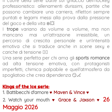
Il cuore della serie batte sul ghiaccio dell’hockey
professionistico: allenamenti durissimi, partite che
possono cambiare una carriera, riflettori sempre
puntati e legami messi alla prova dalla pressione
del gioco e della vita ❄️💥
I
trope
variano da volume a volume, ma non
mancano mai un’attrazione irresistibile, un
percorso di crescita personale e un’intensità
emotiva che si traduce anche in scene sexy e
cariche di tensione ❤️‍🔥
Una serie perfetta per chi ama gli
sports romance
ad alta tensione emotiva, con protagonisti
imperfetti, chimica palpabile e quell’atmosfera da
spogliatoio che crea dipendenza 😏🏒
Kings of the ice serie:
1. Battibecchi d'amore
♥
Maven
& Vince
♥
26
2. Watch your mouth
♥
Grace
& Jaxson
♥
Maggio 2026