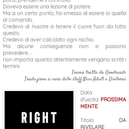
Doveva essere una lezione di potere.
Ma a un certo punto, ho smesso di essere io quella
al comando.
Credevo di riuscire a tenere il cuore fuori da tutto
questo.
Credevo di aver calcolato ogni rischio.
Ma alcune conseguenze non si possono
prevedere…
non importa quanto attentamente vengano scritti i
termini.
Trama tratta da Goodreads
Traduzione a cura dello staff New Adult e Dintorni
Data
d'uscita:
PROSSIMA
MENTE
Titolo:
DA
RIVELARE