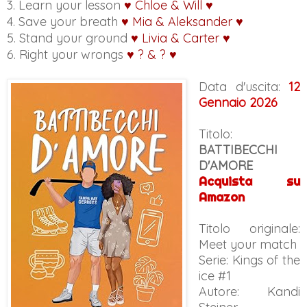
3. Learn your lesson
♥
Chloe
& Will
♥
4. Save your breath
♥
Mia
& Aleksander
♥
5. Stand your ground
♥
Livia
& Carter
♥
6. Right your wrongs
♥
?
& ?
♥
Data d'uscita:
12
Gennaio 2026
Titolo:
BATTIBECCHI
D'AMORE
Acquista su
Amazon
Titolo originale:
Meet your match
Serie: Kings of the
ice #1
Autore: Kandi