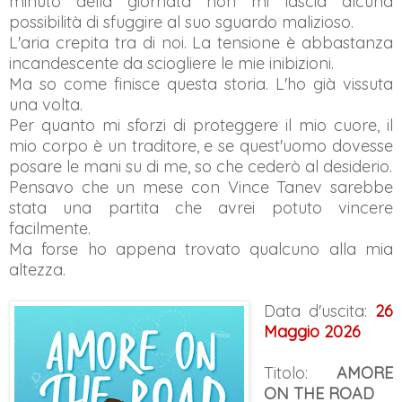
minuto della giornata non mi lascia alcuna
possibilità di sfuggire al suo sguardo malizioso.
L'aria crepita tra di noi. La tensione è abbastanza
incandescente da sciogliere le mie inibizioni.
Ma so come finisce questa storia. L'ho già vissuta
una volta.
Per quanto mi sforzi di proteggere il mio cuore, il
mio corpo è un traditore, e se quest'uomo dovesse
posare le mani su di me, so che cederò al desiderio.
Pensavo che un mese con Vince Tanev sarebbe
stata una partita che avrei potuto vincere
facilmente.
Ma forse ho appena trovato qualcuno alla mia
altezza.
Data d'uscita:
26
Maggio 2026
Titolo:
AMORE
ON THE ROAD