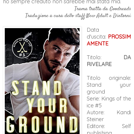
ho sempre creduto non sarebbe mai stata mia.
Trama tratta da Goodreads
Traduzione a cura dello staff New Adult e Dintorni
Data
d'uscita:
PROSSIM
AMENTE
Titolo:
DA
RIVELARE
Titolo originale:
Stand your
ground
Serie: Kings of the
ice #5
Autore: Kandi
Steiner
Editore: Self
publishing