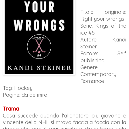
Titolo originale:
Right your wrongs
Serie: Kings of the
ice #5
Autore: Kandi
Steiner
Editore: Self
publishing
Genere:
Contemporary
Romance
Tag: Hockey
-
Pagine: da definire
Trama
Cosa succede quando l'allenatore più giovane e
vincente della NHL si ritrova faccia a faccia con la
donna che non è mai riuscito a dimenticare, solo