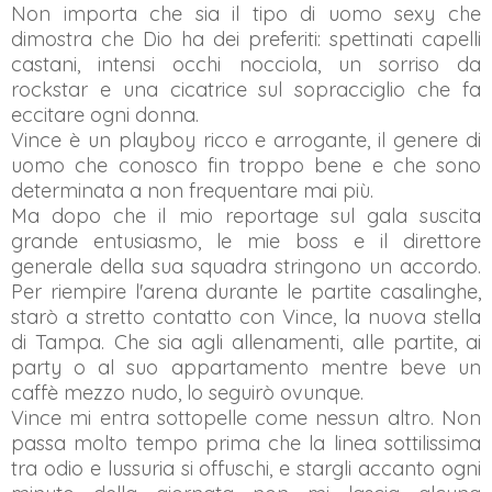
Non importa che sia il tipo di uomo sexy che
dimostra che Dio ha dei preferiti: spettinati capelli
castani, intensi occhi nocciola, un sorriso da
rockstar e una cicatrice sul sopracciglio che fa
eccitare ogni donna.
Vince è un playboy ricco e arrogante, il genere di
uomo che conosco fin troppo bene e che sono
determinata a non frequentare mai più.
Ma dopo che il mio reportage sul gala suscita
grande entusiasmo, le mie boss e il direttore
generale della sua squadra stringono un accordo.
Per riempire l'arena durante le partite casalinghe,
starò a stretto contatto con Vince, la nuova stella
di Tampa. Che sia agli allenamenti, alle partite, ai
party o al suo appartamento mentre beve un
caffè mezzo nudo, lo seguirò ovunque.
Vince mi entra sottopelle come nessun altro. Non
passa molto tempo prima che la linea sottilissima
tra odio e lussuria si offuschi, e stargli accanto ogni