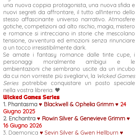
una nuova coppia protagonista, una nuova sfida e
nuovi segreti da affrontare, il tutto all'interno dello
stesso affascinante universo narrativo. Atmosfere
gotiche, competizioni ad alto rischio, magia, mistero
e romance si intrecciano in storie che mescolano
tensione, avventura ed emozioni senza rinunciare
a un tocco irresistibilmente dark.
Se amate i fantasy romance dalle tinte cupe, i
personaggi moralmente ambigui e le
ambientazioni che sembrano uscite da un incubo
da cui non vorreste più svegliarvi, la
Wicked Games
Series
potrebbe conquistare un posto speciale
nella vostra libreria. 🖤
Wicked Games Series
1.
Phantasma
♥ Blackwell & Ophelia Grimm ♥
24
Giugno 2025
2.
Enchantra
♥ Rowin Silver & Genevieve Grimm ♥
16 Giugno 2026
3.
Daemonica
♥ Sevin Silver & Gwen Hellburn ♥