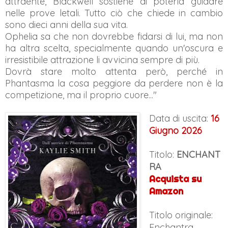
attraente, Blackwell sostiene di poterla guidare
nelle prove letali. Tutto ciò che chiede in cambio
sono dieci anni della sua vita.
Ophelia sa che non dovrebbe fidarsi di lui, ma non
ha altra scelta, specialmente quando un'oscura e
irresistibile attrazione li avvicina sempre di più.
Dovrà stare molto attenta però, perché in
Phantasma la cosa peggiore da perdere non è la
competizione, ma il proprio cuore..."
Data di uscita:
16
Giugno 2026
Titolo:
ENCHANT
RA
Acquista su
Amazon
Titolo originale:
Enchantra