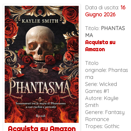
Data di uscita:
16
Giugno 2026
Titolo:
PHANTAS
MA
Acquista su
Amazon
Titolo
originale: Phantas
ma
Serie:
Wicked
Games #1
Autore: Kaylie
Smith
Genere:
Fantasy
Romance
Tropes: Gothic
Acquista su Amazon