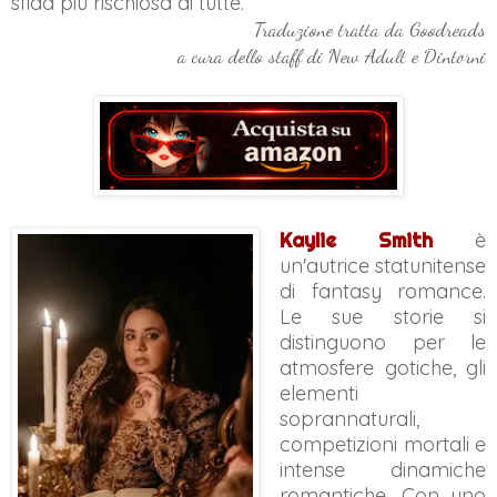
sfida più rischiosa di tutte.
Traduzione tratta da Goodreads
a cura dello staff di New Adult e Dintorni
Kaylie Smith
è
un'autrice statunitense
di fantasy romance.
Le sue storie si
distinguono per le
atmosfere gotiche, gli
elementi
soprannaturali,
competizioni mortali e
intense dinamiche
romantiche. Con uno