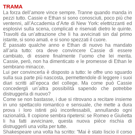
TRAMA
La forza dell’amore vince sempre. Tranne quando manda in
pezzi tutto. Cassie e Ethan si sono conosciuti, poco più che
ventenni, all’Accademia d’Arte di New York: elettrizzanti ed
esplosivi sulla scena, complicati e riservati dietro le quinte.
Travolti da un’attrazione che li ha avvicinati sin dal primo
istante, si sono amati. e si sono spezzati il cuore.
È passato qualche anno e Ethan di nuovo ha mandato
all’aria tutto: ora deve convincere Cassie di essere
cambiato, di essere finalmente l’uomo che lei merita.
Cassie, però, non ha dimenticato e le promesse di Ethan le
sembrano minacce.
Lui per convincerla è disposto a tutto: le offre uno sguardo
sulla sua parte più nascosta, permettendole di leggere i suoi
diari scritti all’epoca del college. Ma come può Cassie
concedergli un’altra possibilità sapendo che potrebbe
distruggerla di nuovo?
Come se non bastasse, i due si ritrovano a recitare insieme
in uno spettacolo romantico e sensuale, che mette a dura
prova i loro istinti più inconfessabili, annullando ogni
razionalità. Il copione sembra ripetersi: se Romeo e Giulietta
li ha fatti avvicinare, questa nuova pièce rischia di
distruggerli una volta per tutte.
Shakespeare una volta ha scritto: “Mai è stato liscio il corso