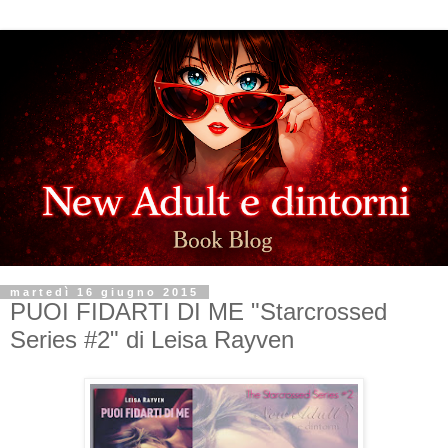
martedì 16 giugno 2015
PUOI FIDARTI DI ME "Starcrossed
Series #2" di Leisa Rayven