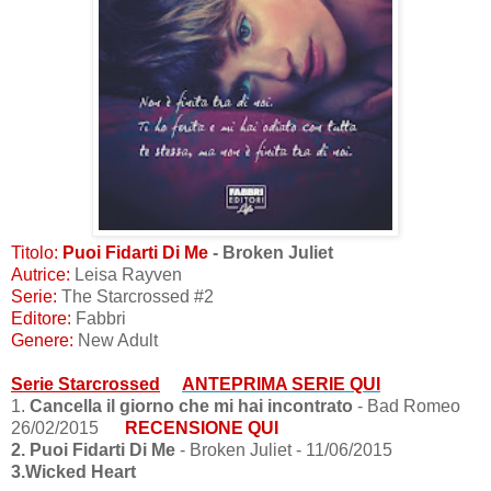
Titolo:
Puoi Fidarti Di Me
- Broken Juliet
Autrice:
Leisa Rayven
Serie:
The Starcrossed #2
Editore:
Fabbri
Genere:
New Adult
Serie Starcrossed
ANTEPRIMA SERIE QUI
1.
Cancella il giorno che mi hai incontrato
-
Bad Romeo
26/02/2015
RECENSIONE QUI
2.
Puoi Fidarti Di Me
- Broken Juliet - 11/06/2015
3.Wicked Heart