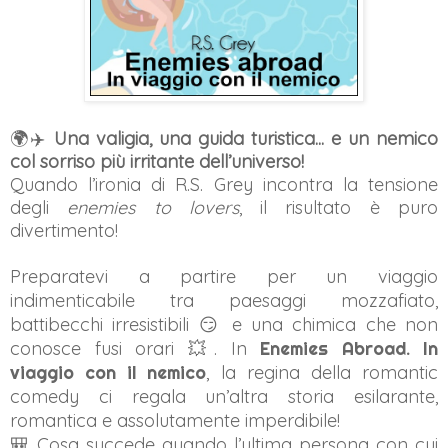
🌍✈️
Una valigia, una guida turistica... e un nemico
col sorriso più irritante dell’universo!
Quando l’ironia di R.S. Grey incontra la tensione
degli
enemies to lovers
, il risultato è puro
divertimento!
Preparatevi a partire per un viaggio
indimenticabile tra paesaggi mozzafiato,
battibecchi irresistibili 😏 e una chimica che non
conosce fusi orari 💥. In
Enemies Abroad. In
viaggio con il nemico
, la regina della romantic
comedy ci regala un’altra storia esilarante,
romantica e assolutamente imperdibile!
🎒 Cosa succede quando l’ultima persona con cui