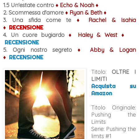
1.5 Un'estate contro
♦ Echo & Noah ♦
2. Scommessa d'amore
♦ Ryan & Beth ♦
3. Una sfida come te
♦ Rachel & Isahia
♦
RECENSIONE
4. Un cuore bugiardo
♦ Haley & West ♦
RECENSIONE
5. Ogni nostro segreto
♦ Abby & Logan
♦
RECENSIONE
Titolo:
OLTRE I
LIMITI
Acquista su
Amazon
Titolo Originale:
Pushing the
Limits
Serie: Pushing the
limits #1