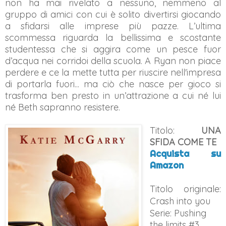
non ha mai rivelato a nessuno, nemmeno al
gruppo di amici con cui è solito divertirsi giocando
a sfidarsi alle imprese più pazze. L’ultima
scommessa riguarda la bellissima e scostante
studentessa che si aggira come un pesce fuor
d’acqua nei corridoi della scuola. A Ryan non piace
perdere e ce la mette tutta per riuscire nell'impresa
di portarla fuori... ma ciò che nasce per gioco si
trasforma ben presto in un’attrazione a cui né lui
né Beth sapranno resistere.
Titolo:
UNA
SFIDA COME TE
Acquista su
Amazon
Titolo originale:
Crash into you
Serie: Pushing
the limits #
3