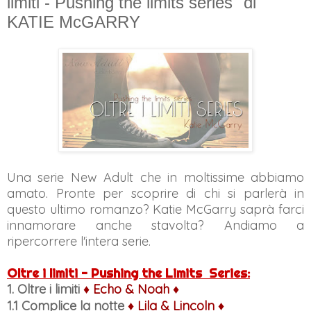
limiti - Pushing the limits series" di
KATIE McGARRY
Una serie New Adult che in moltissime abbiamo
amato. Pronte per scoprire di chi si parlerà in
questo ultimo romanzo? Katie McGarry saprà farci
innamorare anche stavolta? Andiamo a
ripercorrere l'intera serie.
Oltre i limiti -
Pushing the Limits
Series:
1. Oltre i limiti
♦ Echo & Noah ♦
1.1 Complice la notte
♦ Lila & Lincoln ♦