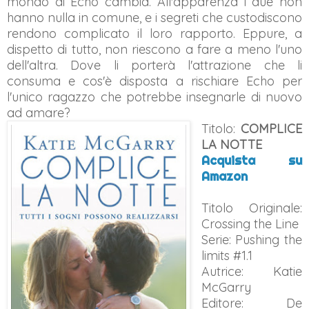
mondo di Echo cambia. All'apparenza i due non
hanno nulla in comune, e i segreti che custodiscono
rendono complicato il loro rapporto. Eppure, a
dispetto di tutto, non riescono a fare a meno l'uno
dell'altra. Dove li porterà l'attrazione che li
consuma e cos'è disposta a rischiare Echo per
l'unico ragazzo che potrebbe insegnarle di nuovo
ad amare?
Titolo:
COMPLICE
LA NOTTE
Acquista su
Amazon
Titolo Originale:
Crossing the Line
Serie: Pushing the
limits #1.1
Autrice: Katie
McGarry
Editore: De