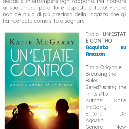
decide di interrompere ogni rapporto. Per riparare
al suo errore, però, lui è disposto a tutto! Perché
non c’è nulla di più prezioso della ragazza che gli
ha ricordato come si fa a sognare.
Titolo:
UN'ESTAT
E CONTRO
Acquista su
Amazon
Titolo Originale:
Breaking the
Rules
Serie:
Pushing the
limits #1.5
Autrice: Katie
McGarry
Editore: De
Agostini
Genere: New