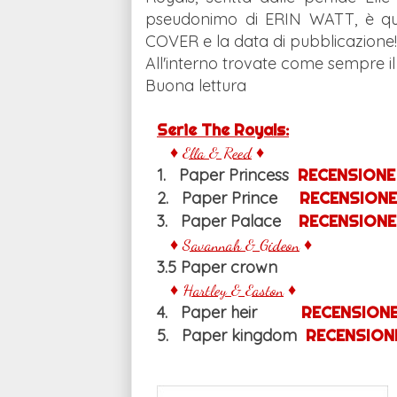
pseudonimo di ERIN WATT
, è q
COVER e la data di pubblicazione!
All'interno trovate come sempre il r
Buona lettura
Serie The Royals:
♦
Ella & Reed
♦
1. Paper Princess
RECENSIONE
2. Paper Prince
RECENSIONE
3. Paper Palace
RECENSIONE
♦
Savannah & Gideon
♦
3.5 Paper crown
♦
Hartley
& Easton
♦
4.
Paper heir
RECENSION
5. Paper kingdom
RECENSION