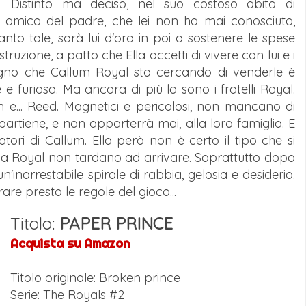
Distinto ma deciso, nel suo costoso abito di
ore amico del padre, che lei non ha mai conosciuto,
anto tale, sarà lui d'ora in poi a sostenere le spese
ruzione, a patto che Ella accetti di vivere con lui e i
l sogno che Callum Royal sta cercando di venderle è
 e furiosa. Ma ancora di più lo sono i fratelli Royal.
n e... Reed. Magnetici e pericolosi, non mancano di
ppartiene, e non apparterrà mai, alla loro famiglia. E
catori di Callum. Ella però non è certo il tipo che si
a casa Royal non tardano ad arrivare. Soprattutto dopo
'inarrestabile spirale di rabbia, gelosia e desiderio.
are presto le regole del gioco...
Titolo:
PAPER PRINCE
Acquista su Amazon
Titolo originale: Broken prince
Serie: The Royals #2