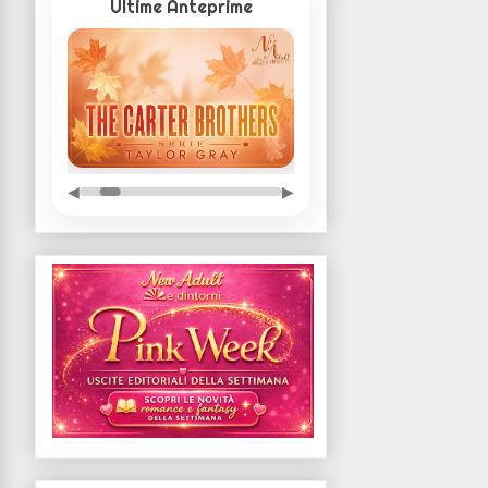
Ultime Anteprime
◀
▶