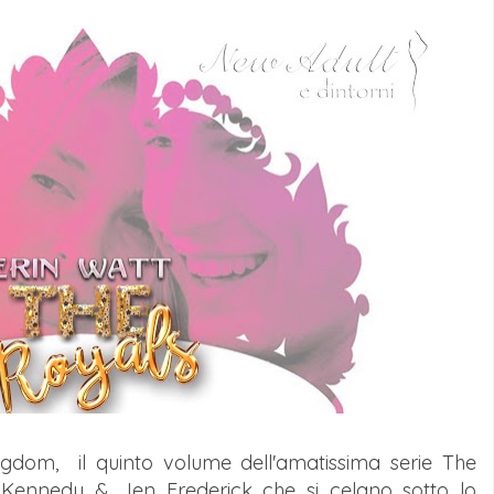
ingdom, il quinto volume dell'amatissima serie The
e Kennedy & Jen Frederick che si celano sotto lo