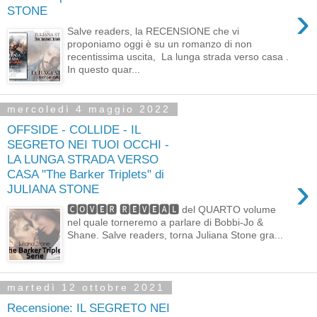
›
STONE
Salve readers, la RECENSIONE che vi
proponiamo oggi è su un romanzo di non
recentissima uscita, La lunga strada verso casa .
In questo quar...
mercoledì 4 maggio 2022
OFFSIDE - COLLIDE - IL
SEGRETO NEI TUOI OCCHI -
LA LUNGA STRADA VERSO
CASA "The Barker Triplets" di
›
JULIANA STONE
🅲🅾🆅🅴🆁 🆁🅴🆅🅴🅰🅻 del QUARTO volume
nel quale torneremo a parlare di Bobbi-Jo &
Shane. Salve readers, torna Juliana Stone gra...
martedì 12 ottobre 2021
Recensione: IL SEGRETO NEI