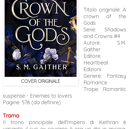
Titolo originale: A
crown of the
Gods
Serie: Shadows
and Crowns #4
Autore: S.M.
Gaither
Editore:
Heartbeat
Edizioni
Genere: Fantasy
COVER ORIGINALE
Romance
Trope: Romantic
suspense - Enemies to lovers
Pagine: 578 (da definire)
Trama
Il trono principale dell'Impero di Kethran è
vacante, il suo ex sovrano è ora un dio in ascesa,