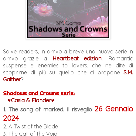
Salve readers, in arrivo a breve una nuova serie in
arrivo grazie a
Heartbeat edizioni
, Romantic
suspense e enemies to lovers, che ne dite di
scoprirne di più su quello che ci propone
S.M.
Gaither
?
Shadows and Crowns serie:
♥Casia
& Elander
♥
26 Gennaio
1. The song of marked. Il risveglio
2024
2.
A Twist of the Blade
3.
The Call of the Void