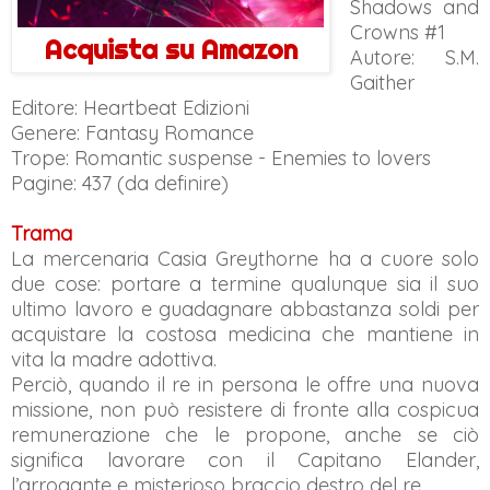
Shadows and
Crowns #1
Acquista su Amazon
Autore: S.M.
Gaither
Editore: Heartbeat Edizioni
Genere: Fantasy Romance
Trope: Romantic suspense - Enemies to lovers
Pagine: 437 (da definire)
Trama
La mercenaria Casia Greythorne ha a cuore solo
due cose: portare a termine qualunque sia il suo
ultimo lavoro e guadagnare abbastanza soldi per
acquistare la costosa medicina che mantiene in
vita la madre adottiva.
Perciò, quando il re in persona le offre una nuova
missione, non può resistere di fronte alla cospicua
remunerazione che le propone, anche se ciò
significa lavorare con il Capitano Elander,
l’arrogante e misterioso braccio destro del re.