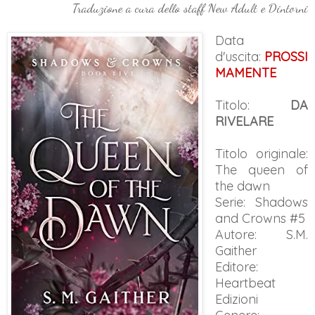
Traduzione a cura dello staff New Adult e Dintorni
Data
d'uscita:
PROSSI
MAMENTE
Titolo:
DA
RIVELARE
Titolo originale:
The queen of
the dawn
Serie: Shadows
and Crowns #5
Autore: S.M.
Gaither
Editore:
Heartbeat
Edizioni