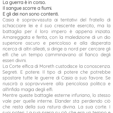
La guerra è in corso.
Il sangue scorre a fiumi.
E gli dei non sono contenti.
Casia è sopravvissuta ai tentativi del fratello di
schiacciare lei e il suo crescente esercito, ma la
battaglia per il loro impero è appena iniziata.
Amareggiata e ferita, con la maledizione di un dio
superiore oscuro e pericoloso e alla disperata
ricerca di altri alleati, si dirige a nord per cercare gli
elfi che un tempo camminavano al fianco degli
esseri divini.
La Corte elfica di Moreth custodisce la conoscenza.
Segreti. E potere. Il tipo di potere che potrebbe
spostare tutte le guerre di Casia a suo favore. Se
riuscirà a sopravvivere alla pericolosa politica e
all'infida magia degli elfi.
Mentre queste battaglie esterne infuriano, lo stesso
vale per quelle interne. Elander sta perdendo ciò
che resta della sua nstura divina. La sua corte. I
suoi poteri. La sua presa su ciò che era un tempo e