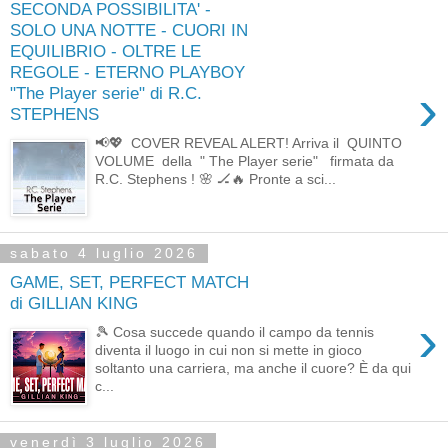
SECONDA POSSIBILITA' -
SOLO UNA NOTTE - CUORI IN
EQUILIBRIO - OLTRE LE
REGOLE - ETERNO PLAYBOY
›
"The Player serie" di R.C.
STEPHENS
📢💖 COVER REVEAL ALERT! Arriva il QUINTO
VOLUME della " The Player serie" firmata da
R.C. Stephens ! 🌸 🏒🔥 Pronte a sci...
sabato 4 luglio 2026
GAME, SET, PERFECT MATCH
di GILLIAN KING
›
🎾 Cosa succede quando il campo da tennis
diventa il luogo in cui non si mette in gioco
soltanto una carriera, ma anche il cuore? È da qui
c...
venerdì 3 luglio 2026