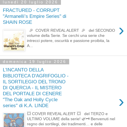
lunedì 20 luglio 2026
FRACTURED - CORRUPT
"Armanelli’s Empire Series" di
SHAIN ROSE
›
🎉 COVER REVEAL ALERT 🎉 del SECONDO
volume della Serie. Se cerchi una serie che
intrecci potere, oscurità e passione proibita, la
A...
domenica 19 luglio 2026
L'INCANTO DELLA
BIBLIOTECA D'AGRIFOGLIO -
IL SORTILEGIO DEL TRONO
DI QUERCIA - IL MISTERO
DEL PORTALE DI CENERE
›
"The Oak and Holly Cycle
series" di K.A. LINDE
💥 COVER REVEAL ALERT 💥 del TERZO e
ULTIMO VOLUME della serie! 🌿🗝️ Benvenuti nel
regno dei sortilegi, dei tradimenti… e delle