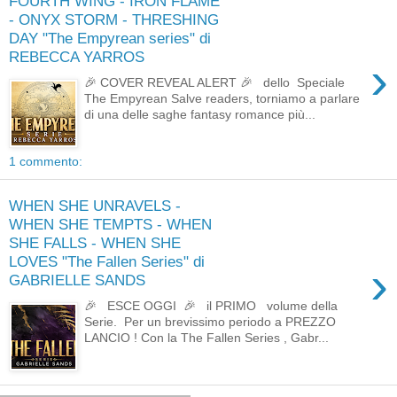
FOURTH WING - IRON FLAME
- ONYX STORM - THRESHING
DAY "The Empyrean series" di
REBECCA YARROS
›
🎉 COVER REVEAL ALERT 🎉 dello Speciale
The Empyrean Salve readers, torniamo a parlare
di una delle saghe fantasy romance più...
1 commento:
WHEN SHE UNRAVELS -
WHEN SHE TEMPTS - WHEN
SHE FALLS - WHEN SHE
LOVES "The Fallen Series" di
›
GABRIELLE SANDS
🎉 ESCE OGGI 🎉 il PRIMO volume della
Serie. Per un brevissimo periodo a PREZZO
LANCIO ! Con la The Fallen Series , Gabr...