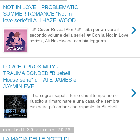
NOT IN LOVE - PROBLEMATIC
SUMMER ROMANCE "Not in
love serie"di ALI HAZELWOOD
›
🎉 Cover Reveal Alert! 🎉 Sta per arrivare il
secondo volume della serie! ❤️ Con la Not in Love
series , Ali Hazelwood cambia leggerm...
FORCED PROXIMITY -
TRAUMA BONDED "Bluebell
House serie" di TATE JAMES e
›
JAYMIN EVE
Tra segreti sepolti, ferite che il tempo non è
riuscito a rimarginare e una casa che sembra
custodire più ombre che risposte, la Bluebell ...
martedì 30 giugno 2026
LA MAGIA DELLE NOTTI DI