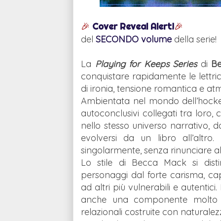
🎉
Cover Reveal Alert!
🎉
del
SECONDO volume
della serie!
La
Playing for Keeps Series
di
B
conquistare rapidamente le lettr
di ironia, tensione romantica e a
Ambientata nel mondo dell’hockey
autoconclusivi collegati tra loro
nello stesso universo narrativo,
evolversi da un libro all’altr
singolarmente, senza rinunciare all
Lo stile di Becca Mack si disti
personaggi dal forte carisma, ca
ad altri più vulnerabili e autenti
anche una componente molto fo
relazionali costruite con naturalez