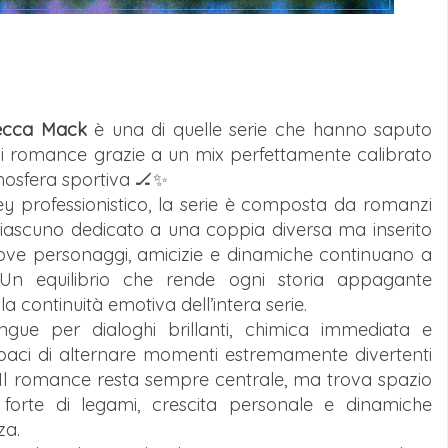
ecca Mack
è una di quelle serie che hanno saputo
ici romance grazie a un mix perfettamente calibrato
tmosfera sportiva 🏒✨
 professionistico, la serie è composta da romanzi
, ciascuno dedicato a una coppia diversa ma inserito
 dove personaggi, amicizie e dinamiche continuano a
o. Un equilibrio che rende ogni storia appagante
a continuità emotiva dell’intera serie.
ngue per dialoghi brillanti, chimica immediata e
paci di alternare momenti estremamente divertenti
ci. Il romance resta sempre centrale, ma trova spazio
rte di legami, crescita personale e dinamiche
za.