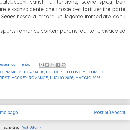
, battibecchi carichi di tensione, scene spicy ben
are e coinvolgente che finisce per farti sentire parte
Series
riesce a creare un legame immediato con i
li sports romance contemporanei dal tono vivace ed
essun commento:
TEPRIME
,
BECKA MACK
,
ENEMIES TO LOVERS
,
FORCED
FIRST
,
HOCKEY ROMANCE
,
LUGLIO 2026
,
MAGGIO 2026
,
me page
Post più vecchi
Iscriviti a:
Post (Atom)