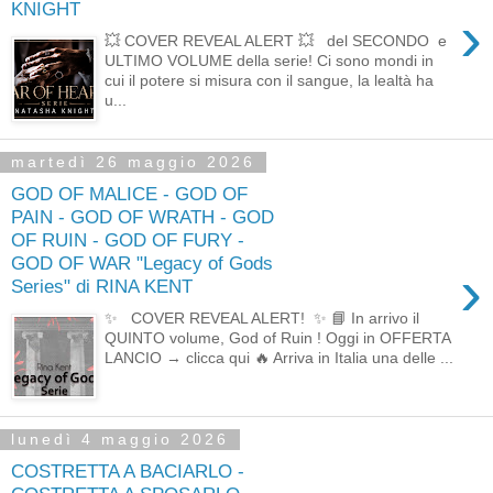
KNIGHT
›
💥 COVER REVEAL ALERT 💥 del SECONDO e
ULTIMO VOLUME della serie! Ci sono mondi in
cui il potere si misura con il sangue, la lealtà ha
u...
martedì 26 maggio 2026
GOD OF MALICE - GOD OF
PAIN - GOD OF WRATH - GOD
OF RUIN - GOD OF FURY -
GOD OF WAR "Legacy of Gods
›
Series" di RINA KENT
✨ COVER REVEAL ALERT! ✨ 📘 In arrivo il
QUINTO volume, God of Ruin ! Oggi in OFFERTA
LANCIO → clicca qui 🔥 Arriva in Italia una delle ...
lunedì 4 maggio 2026
COSTRETTA A BACIARLO -