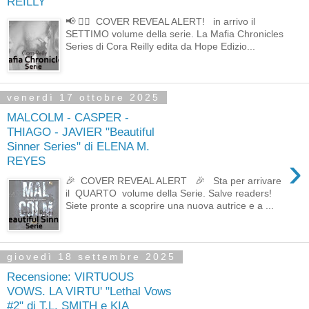
REILLY
📢 ❤️‍🔥 COVER REVEAL ALERT! in arrivo il
SETTIMO volume della serie. La Mafia Chronicles
Series di Cora Reilly edita da Hope Edizio...
venerdì 17 ottobre 2025
MALCOLM - CASPER -
THIAGO - JAVIER "Beautiful
Sinner Series" di ELENA M.
›
REYES
🎉 COVER REVEAL ALERT 🎉 Sta per arrivare
il QUARTO volume della Serie. Salve readers!
Siete pronte a scoprire una nuova autrice e a ...
giovedì 18 settembre 2025
Recensione: VIRTUOUS
VOWS. LA VIRTU' "Lethal Vows
#2" di T.L. SMITH e KIA