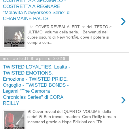
COSTRETTA A SPOSARLO -
COSTRETTA A REGNARE
"Malavita Newyorkese Serie" di
›
CHARMAINE PAULS
✨ COVER REVEAL ALERT ✨ del TERZO e
ULTIMO volume della serie. Benvenuti nel
cuore oscuro di New York🗽, dove il potere si
compra con...
mercoledì 8 aprile 2026
TWISTED LOYALTIES. Lealtà -
TWISTED EMOTIONS.
Emozione - TWISTED PRIDE.
Orgoglio - TWISTED BONDS -
Legami "The Camorra
›
Chronicles Series" di CORA
REILLY
🚨 Cover reveal del QUARTO VOLUME della
serie! 🚨 Ben trovati, readers. Cora Reilly torna a
incantarci grazie a Hope Edizioni con "Th...