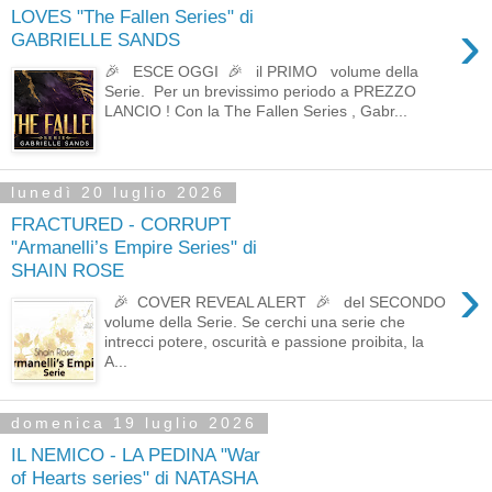
LOVES "The Fallen Series" di
›
GABRIELLE SANDS
🎉 ESCE OGGI 🎉 il PRIMO volume della
Serie. Per un brevissimo periodo a PREZZO
LANCIO ! Con la The Fallen Series , Gabr...
lunedì 20 luglio 2026
FRACTURED - CORRUPT
"Armanelli’s Empire Series" di
SHAIN ROSE
›
🎉 COVER REVEAL ALERT 🎉 del SECONDO
volume della Serie. Se cerchi una serie che
intrecci potere, oscurità e passione proibita, la
A...
domenica 19 luglio 2026
IL NEMICO - LA PEDINA "War
of Hearts series" di NATASHA