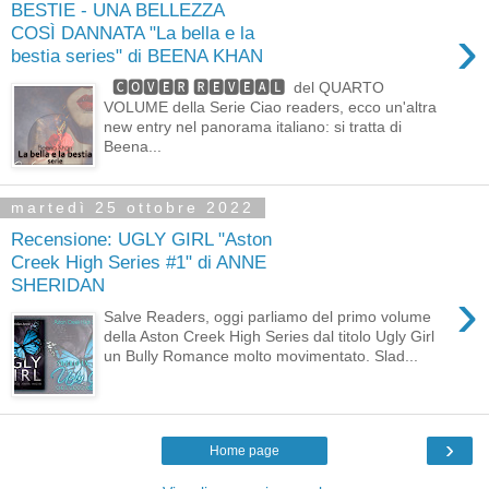
BESTIE - UNA BELLEZZA
›
COSÌ DANNATA "La bella e la
bestia series" di BEENA KHAN
🅲🅾🆅🅴🆁 🆁🅴🆅🅴🅰🅻 del QUARTO
VOLUME della Serie Ciao readers, ecco un'altra
new entry nel panorama italiano: si tratta di
Beena...
martedì 25 ottobre 2022
Recensione: UGLY GIRL "Aston
Creek High Series #1" di ANNE
SHERIDAN
›
Salve Readers, oggi parliamo del primo volume
della Aston Creek High Series dal titolo Ugly Girl
un Bully Romance molto movimentato. Slad...
›
Home page